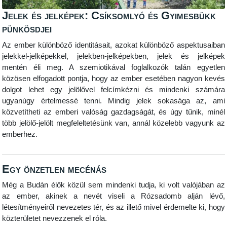
Jelek és jelképek: Csíksomlyó és Gyimesbükk
pünkösdjei
Az ember különböző identitásait, azokat különböző aspektusaiban
jelekkel-jelképekkel, jelekben-jelképekben, jelek és jelképek
mentén éli meg. A szemiotikával foglalkozók talán egyetlen
közösen elfogadott pontja, hogy az ember esetében nagyon kevés
dolgot lehet egy jelölővel felcímkézni és mindenki számára
ugyanúgy értelmessé tenni. Mindig jelek sokasága az, ami
közvetítheti az emberi valóság gazdagságát, és úgy tűnik, minél
több jelölő-jelölt megfeleltetésünk van, annál közelebb vagyunk az
emberhez.
Egy önzetlen mecénás
Még a Budán élők közül sem mindenki tudja, ki volt valójában az
az ember, akinek a nevét viseli a Rózsadomb alján lévő,
létesítményeiről nevezetes tér, és az illető mivel érdemelte ki, hogy
közterületet nevezzenek el róla.