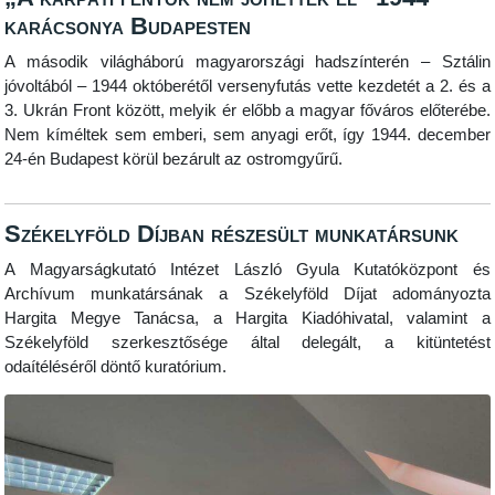
karácsonya Budapesten
A második világháború magyarországi hadszínterén – Sztálin
jóvoltából – 1944 októberétől versenyfutás vette kezdetét a 2. és a
3. Ukrán Front között, melyik ér előbb a magyar főváros előterébe.
Nem kíméltek sem emberi, sem anyagi erőt, így 1944. december
24-én Budapest körül bezárult az ostromgyűrű.
Székelyföld Díjban részesült munkatársunk
A Magyarságkutató Intézet László Gyula Kutatóközpont és
Archívum munkatársának a Székelyföld Díjat adományozta
Hargita Megye Tanácsa, a Hargita Kiadóhivatal, valamint a
Székelyföld szerkesztősége által delegált, a kitüntetést
odaítéléséről döntő kuratórium.