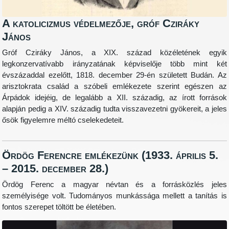
A katolicizmus védelmezője, gróf Cziráky
János
Gróf Cziráky János, a XIX. század közéletének egyik
legkonzervatívabb irányzatának képviselője több mint két
évszázaddal ezelőtt, 1818. december 29-én született Budán. Az
arisztokrata család a szóbeli emlékezete szerint egészen az
Árpádok idejéig, de legalább a XII. századig, az írott források
alapján pedig a XIV. századig tudta visszavezetni gyökereit, a jeles
ősök figyelemre méltó cselekedeteit.
Ördög Ferencre emlékezünk (1933. április 5.
– 2015. december 28.)
Ördög Ferenc a magyar névtan és a forrásközlés jeles
személyisége volt. Tudományos munkássága mellett a tanítás is
fontos szerepet töltött be életében.