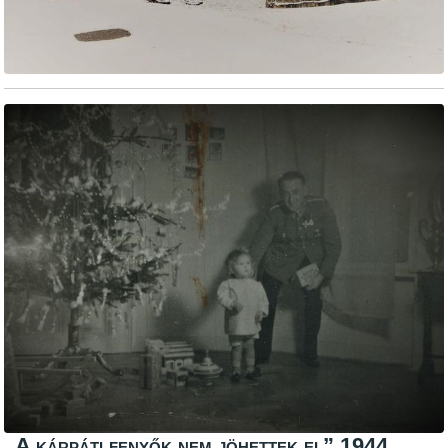
„A kárpáti fenyők nem jöhettek el” 1944