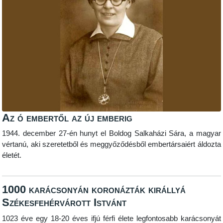
Az ó embertől az új emberig
1944. december 27-én hunyt el Boldog Salkaházi Sára, a magyar
vértanú, aki szeretetből és meggyőződésből embertársaiért áldozta
életét.
1000 karácsonyán koronázták királlyá
Székesfehérvárott Istvánt
1023 éve egy 18-20 éves ifjú férfi élete legfontosabb karácsonyát