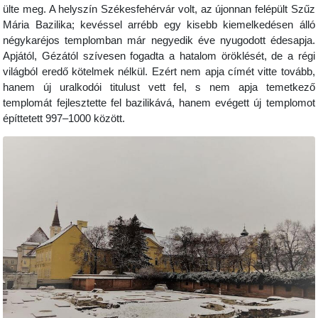
ülte meg. A helyszín Székesfehérvár volt, az újonnan felépült Szűz
Mária Bazilika; kevéssel arrébb egy kisebb kiemelkedésen álló
négykaréjos templomban már negyedik éve nyugodott édesapja.
Apjától, Gézától szívesen fogadta a hatalom öröklését, de a régi
világból eredő kötelmek nélkül. Ezért nem apja címét vitte tovább,
hanem új uralkodói titulust vett fel, s nem apja temetkező
templomát fejlesztette fel bazilikává, hanem evégett új templomot
építtetett 997–1000 között.