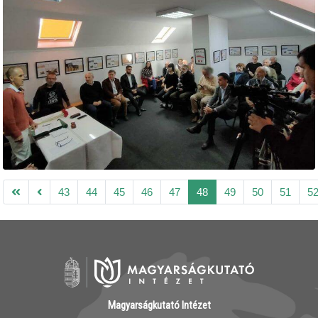
43
44
45
46
47
48
49
50
51
5
Magyarságkutató Intézet