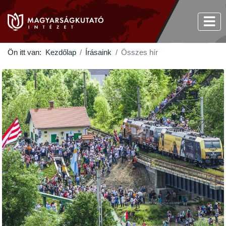
Ön itt van:
Kezdőlap
Írásaink
Összes hír