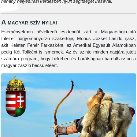
néhány helyesírási kérdésben nyúlt segítséget írásával.
A magyar szív nyilai
Eseményekben bővelkedő esztendőt zárt a Magyarságkutató
Intézet hagyományőrző szakértője, Mónus József László íjász,
akit Keleten Fehér Farkasként, az Amerikai Egyesült Államokban
pedig Két Tollként is ismernek. Az év szinte minden napjára jutott
számára program, hogy békében és barátságban harcolhasson a
magyar zászló becsületéért.