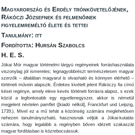
Magyarország és Erdély trónkövetelőjének,
Rákóczi Józsefnek és felmenőinek
figyelemreméltó élete és tettei
Tanulmány: itt
Fordította: Hursán Szabolcs
H. E. S.
Jókai Mór magyar történelmi tárgyú regényeinek forráshasználata
viszonylag jól ismeretes; legnagyobbrészt természetesen magyar
szerzők – általában magyarul is olvasható és könnyen elérhető –
történeti művein alapszik. Érdekes kivételt jelent Rákóczy fia című
kései regénye, amely eleve kevés történeti forrásra alapoz, s ezek
közül a legfontosabb egy egyetlenegyszer, akkor is németül
megjelent névtelen pamflet ([kiadó nélkül], Franckfurt und Leipzig,
1739.). Mivel ez a mű tehát a közönség számára meglehetősen
nehezen tanulmányozható, hasznosnak véljük a Jókai-kutatás
számára, hogy legalább a regényben bőven idézett szakaszát
magyar fordításban is közrebocsássuk.