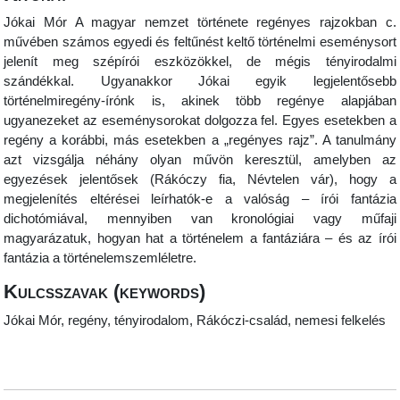
Jókai Mór A magyar nemzet története regényes rajzokban c.
művében számos egyedi és feltűnést keltő történelmi eseménysort
jelenít meg szépírói eszközökkel, de mégis tényirodalmi
szándékkal. Ugyanakkor Jókai egyik legjelentősebb
történelmiregény-írónk is, akinek több regénye alapjában
ugyanezeket az eseménysorokat dolgozza fel. Egyes esetekben a
regény a korábbi, más esetekben a „regényes rajz”. A tanulmány
azt vizsgálja néhány olyan művön keresztül, amelyben az
egyezések jelentősek (Rákóczy fia, Névtelen vár), hogy a
megjelenítés eltérései leírhatók-e a valóság – írói fantázia
dichotómiával, mennyiben van kronológiai vagy műfaji
magyarázatuk, hogyan hat a történelem a fantáziára – és az írói
fantázia a történelemszemléletre.
Kulcsszavak (keywords)
Jókai Mór, regény, tényirodalom, Rákóczi-család, nemesi felkelés