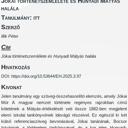
Jókai történetszemlélete és Hunyadi Mátyás
halála
Tanulmány: itt
Szerző
Illik Péter
Cím
Jókai történetszemlélete és Hunyadi Mátyás halála
Hivatkozás
DOI:
https://doi.org/10.53644/EH.2025.3.97
Kivonat
Jelen tanulmány egy szöveg-összehasonlító elemzés, amely Jókai
Mór A magyar nemzet története regényes rajzokban című
kötetének a Mátyás-értékelését veti össze 1882‑ben megjelent
elemi iskolai tankönyvének idevágó részeivel. Ez egészül ki két
külső referenciaszöveg bevonásával, Jókai tanárának, Bocsor
Istvánnak a történelem tankönyvével, és a kor jeles Hunyadi-