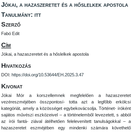
Jókai, a hazaszeretet és a hőslelkek apostola
Tanulmány: itt
Szerző
Fabó Edit
Cím
Jókai, a hazaszeretet és a hőslelkek apostola
Hivatkozás
DOI:
https://doi.org/10.53644/EH.2025.3.47
Kivonat
Jókai Mór a korszellemnek megfelelően a hazaszeretet
vezéreszméjében összpontosí‑ totta azt a legfőbb erkölcsi
kategóriát, amely a közösséget egybekovácsolja. Történet‑ íróként
sajátos művészi eszközeivel – a történelemből levezetett, s abból
az írói fantá‑ ziával átélhetően felelevenített tanulságokkal – a
hazaszeretet eszméjében egy mindenki számára követhető