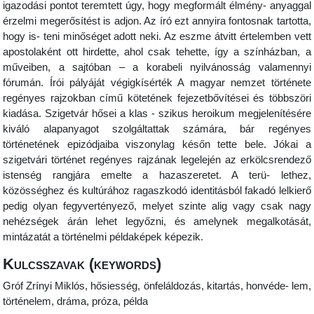
igazodási pontot teremtett úgy, hogy megformált élmény‑ anyaggal
érzelmi megerősítést is adjon. Az író ezt annyira fontosnak tartotta,
hogy is‑ teni minőséget adott neki. Az eszme átvitt értelemben vett
apostolaként ott hirdette, ahol csak tehette, így a színházban, a
műveiben, a sajtóban – a korabeli nyilvánosság valamennyi
fórumán. Írói pályáját végigkísérték A magyar nemzet története
regényes rajzokban című kötetének fejezetbővítései és többszöri
kiadása. Szigetvár hősei a klas ‑ szikus heroikum megjelenítésére
kiváló alapanyagot szolgáltattak számára, bár regényes
történetének epizódjaiba viszonylag későn tette bele. Jókai a
szigetvári történet regényes rajzának legelején az erkölcsrendező
istenség rangjára emelte a hazaszeretet. A terü‑ lethez,
közösséghez és kultúrához ragaszkodó identitásból fakadó lelkierő
pedig olyan fegyvertényező, melyet szinte alig vagy csak nagy
nehézségek árán lehet legyőzni, és amelynek megalkotását,
mintázatát a történelmi példaképek képezik.
Kulcsszavak (keywords)
Gróf Zrínyi Miklós, hősiesség, önfeláldozás, kitartás, honvéde‑ lem,
történelem, dráma, próza, példa