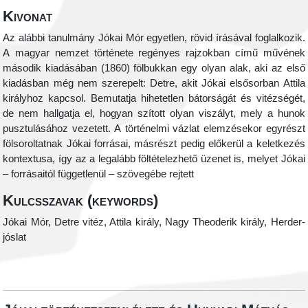
Kivonat
Az alábbi tanulmány Jókai Mór egyetlen, rövid írásával foglalkozik.
A magyar nemzet története regényes rajzokban című művének
második kiadásában (1860) fölbukkan egy olyan alak, aki az első
kiadásban még nem szerepelt: Detre, akit Jókai elsősorban Attila
királyhoz kapcsol. Bemutatja hihetetlen bátorságát és vitézségét,
de nem hallgatja el, hogyan szított olyan viszályt, mely a hunok
pusztulásához vezetett. A történelmi vázlat elemzésekor egyrészt
fölsoroltatnak Jókai forrásai, másrészt pedig előkerül a keletkezés
kontextusa, így az a legalább föltételezhető üzenet is, melyet Jókai
– forrásaitól függetlenül – szövegébe rejtett
Kulcsszavak (keywords)
Jókai Mór, Detre vitéz, Attila király, Nagy Theoderik király, Herder-
jóslat