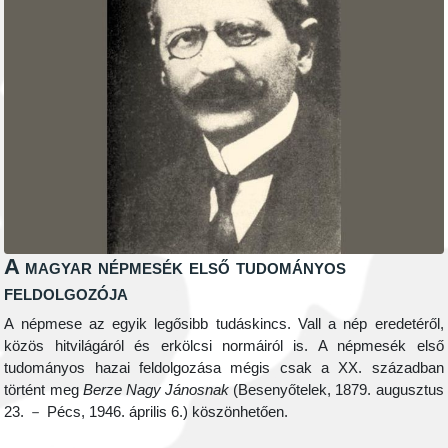
A magyar népmesék első tudományos
feldolgozója
A népmese az egyik legősibb tudáskincs. Vall a nép eredetéről,
közös hitvilágáról és erkölcsi normáiról is. A népmesék első
tudományos hazai feldolgozása mégis csak a XX. században
történt meg
Berze Nagy Jánosnak
(Besenyőtelek, 1879. augusztus
23. － Pécs, 1946. április 6.) köszönhetően.