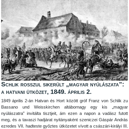
Schlik rosszul sikerült „magyar nyúlászata”:
a hatvani ütközet, 1849. április 2.
1849 április 2-án Hatvan és Hort között gróf Franz von Schlik zu
Bassano und Weisskirchen altábornagy egy kis „magyar
nyúlászatra” invitálta tisztjeit, ám ezen a napon a vadász futott
meg, és a tavaszi hadjárat nyitányaként szeniczei Gáspár András
ezredes VII. hadteste győztes ütközetet vívott a császári-királyi III.