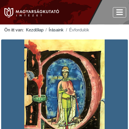
Ön itt van:
Kezdőlap
Írásaink
Évfordulók