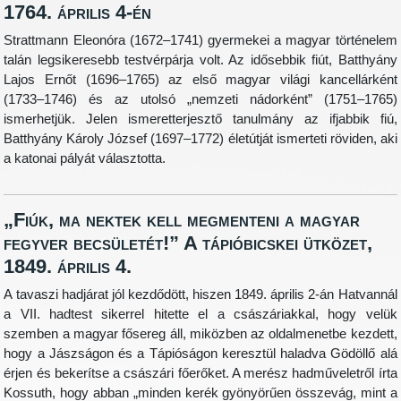
1764. április 4-én
Strattmann Eleonóra (1672–1741) gyermekei a magyar történelem
talán legsikeresebb testvérpárja volt. Az idősebbik fiút, Batthyány
Lajos Ernőt (1696–1765) az első magyar világi kancellárként
(1733–1746) és az utolsó „nemzeti nádorként” (1751–1765)
ismerhetjük. Jelen ismeretterjesztő tanulmány az ifjabbik fiú,
Batthyány Károly József (1697–1772) életútját ismerteti röviden, aki
a katonai pályát választotta.
„Fiúk, ma nektek kell megmenteni a magyar
fegyver becsületét!” A tápióbicskei ütközet,
1849. április 4.
A tavaszi hadjárat jól kezdődött, hiszen 1849. április 2-án Hatvannál
a VII. hadtest sikerrel hitette el a császáriakkal, hogy velük
szemben a magyar fősereg áll, miközben az oldalmenetbe kezdett,
hogy a Jászságon és a Tápióságon keresztül haladva Gödöllő alá
érjen és bekerítse a császári főerőket. A merész hadműveletről írta
Kossuth, hogy abban „minden kerék gyönyörűen összevág, mint a