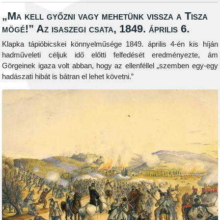
„Ma kell győzni vagy mehetünk vissza a Tisza
mögé!” Az isaszegi csata, 1849. április 6.
Klapka tápióbicskei könnyelműsége 1849. április 4-én kis híján
hadműveleti céljuk idő előtti felfedését eredményezte, ám
Görgeinek igaza volt abban, hogy az ellenféllel „szemben egy-egy
hadászati hibát is bátran el lehet követni.”