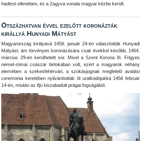
hadtest ellenében, és a Zagyva vonala magyar kézbe került.
Ötszázhatvan évvel ezelőtt koronázták
királlyá Hunyadi Mátyást
Magyarország királyává 1458. január 24-én választották Hunyadi
Mátyást, ám törvényes koronázására csak évekkel később, 1464.
március 29-én kerülhetett sor. Mivel a Szent Korona III. Frigyes
német-római császár birtokában volt, ezért a magyarok néhány
elemében a székesfehérvári, a szokásjognak megfelelő avatási
ceremónia keretében nyilvánították őt uralkodójukká 1458 február
14-én, miután az ifjú kiszabadult prágai fogságából.