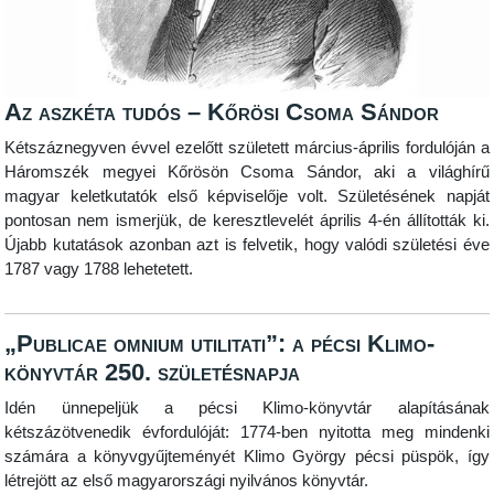
Az aszkéta tudós – Kőrösi Csoma Sándor
Kétszáznegyven
évvel ezelőtt született március-április fordulóján a
Háromszék megyei Kőrösön Csoma Sándor, aki a világhírű
magyar keletkutatók első képviselője volt. Születésének napját
pontosan nem ismerjük, de keresztlevelét április 4-én állították ki.
Újabb kutatások azonban azt is felvetik, hogy valódi születési éve
1787 vagy 1788 lehetetett.
„Publicae omnium utilitati”: a pécsi Klimo-
könyvtár 250. születésnapja
Idén ünnepeljük a pécsi Klimo-könyvtár alapításának
kétszázötvenedik évfordulóját: 1774-ben nyitotta meg mindenki
számára a könyvgyűjteményét Klimo György pécsi püspök, így
létrejött az első magyarországi nyilvános könyvtár.