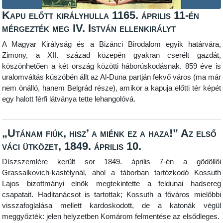
Kapu előtt királyhulla 1165. április 11-én
mérgezték meg IV. István ellenkirályt
A Magyar Királyság és a Bizánci Birodalom egyik határvára,
Zimony, a XII. század közepén gyakran cserélt gazdát,
köszönhetően a két ország közötti háborúskodásnak. 859 éve is
uralomváltás küszöbén állt az Al-Duna partján fekvő város (ma már
nem önálló, hanem Belgrád része), amikor a kapuja előtti tér képét
egy halott férfi látványa tette lehangolóvá.
„Utánam fiúk, hisz’ a miénk ez a haza!” Az első
váci ütközet, 1849. április 10.
Díszszemlére került sor 1849. április 7-én a gödöllői
Grassalkovich-kastélynál, ahol a táborban tartózkodó Kossuth
Lajos bizottmányi elnök megtekintette a feldunai hadsereg
csapatait. Haditanácsot is tartottak; Kossuth a főváros mielőbbi
visszafoglalása mellett kardoskodott, de a katonák végül
meggyőzték: jelen helyzetben Komárom felmentése az elsődleges.