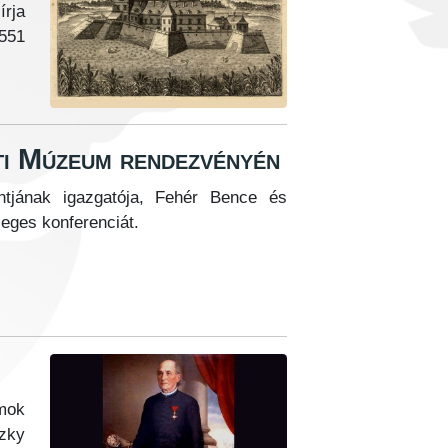
rja
1551
ti Múzeum rendezvényén
ontjának igazgatója, Fehér Bence és
eges konferenciát.
lmok
czky