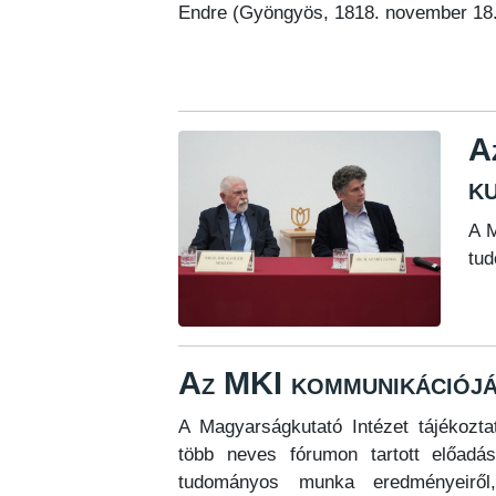
Endre (Gyöngyös, 1818. november 18. 
Az
k
A M
tud
Az MKI kommunikációján
A Magyarságkutató Intézet tájékozta
több neves fórumon tartott előadást
tudományos munka eredményeiről