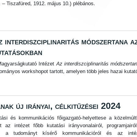
– Tiszafüred, 1912. május 10.) plébános.
 interdiszciplinaritás módszertana a
utatásokban
agyarságkutató Intézet
Az interdiszciplinaritás módszerta
ományos workshopot tartott, amelyen több jeles hazai kutató
ak új irányai, célkitűzései 2024
tási és kommunikációs főigazgató-helyettese a közelmúl
 az intézet főbb kutatási irányvonalairól, programjairó
, a tudományt kísérő kommunikációról és az intéz