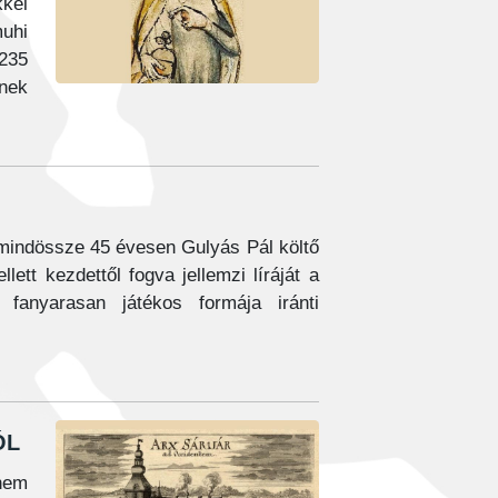
kkel
muhi
1235
nek
 mindössze 45 évesen Gulyás Pál költő
lett kezdettől fogva jellemzi líráját a
 fanyarasan játékos formája iránti
ól
nem