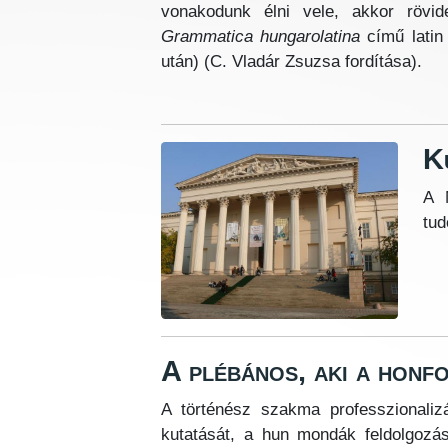
vonakodunk élni vele, akkor rövid
Grammatica hungarolatina
című latin
után) (C. Vladár Zsuzsa fordítása).
K
A M
tud
A plébános, aki a honf
A történész szakma professzionaliz
kutatását, a hun mondák feldolgozás