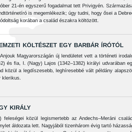
któber 21-én egyszerű fogadalmat tett Privigyén. Származás
ndtörténetíró is megemlékezik; úgy tudni, hogy ősei a Debr
ódoltság korában a család északra költözött.
emzeti költészet egy barbár írótól
Anjouk Magyarországán új lendületet vett a történeti iroda
2) és fia, I. (Nagy) Lajos (1342–1382) királyi udvarában e
d közül a legdíszesebb, leghíresebbé vált példány alapsz
 klerikus.
y király
) feleségei közül legismertebb az Andechs–Meráni csalá
ylet áldozata lett. Nagyjából tizenhárom évig tartó házass