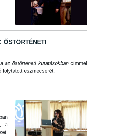
z őstörténeti
na az őstörténeti kutatásokban
címmel
 folytatott eszmecserét.
tban
l, a
eti