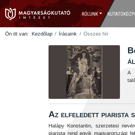
RÓLUNK
KUTATÓKÖZP
Ön itt van:
Kezdőlap
Írásaink
Összes hír
B
á
A 
tal
Az elfeledett piarista 
Halápy Konstantin, szerzetesi nevé
piarista rend egyik magyarországi fe