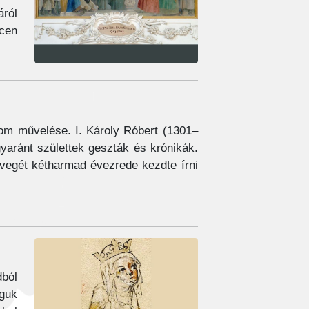
áról
ecen
lom művelése. I. Károly Róbert (1301–
gyaránt születtek geszták és krónikák.
övegét kétharmad évezrede kezdte írni
dból
águk