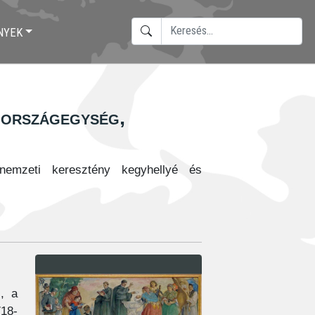
KERESÉS
NYEK
TYPE 2 OR MORE CHARACTERS F
 országegység,
nemzeti keresztény kegyhellyé és
c, a
718-