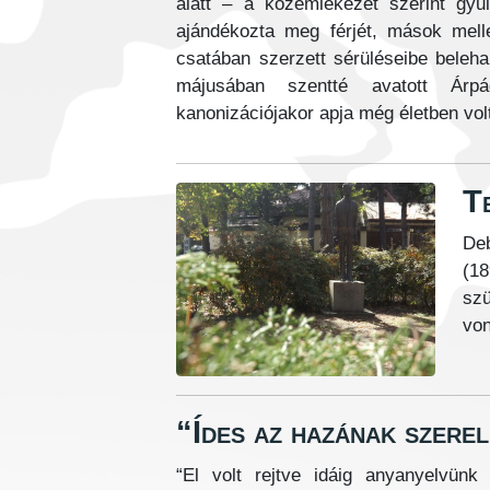
alatt – a közemlékezet szerint gyű
ajándékozta meg férjét, mások melle
csatában szerzett sérüléseibe beleha
májusában szentté avatott Árpá
kanonizációjakor apja még életben vol
T
Deb
(18
sz
von
“Ídes az hazának szere
“El volt rejtve idáig anyanyelvü