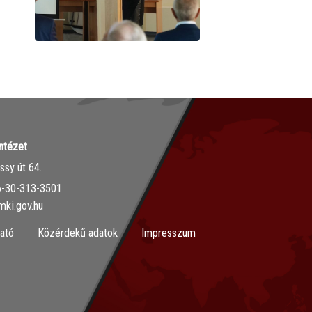
ntézet
sy út 64.
36-30-313-3501
mki.gov.hu
ató
Közérdekű adatok
Impresszum