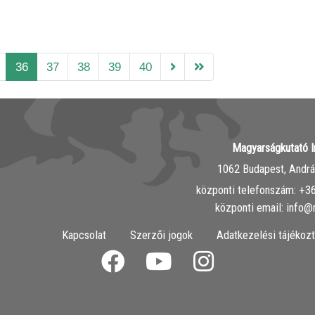
36
37
38
39
40
Magyarságkutató I
1062 Budapest, András
központi telefonszám: ‭+
központi email: info@
Kapcsolat
Szerzői jogok
Adatkezelési tájékozt