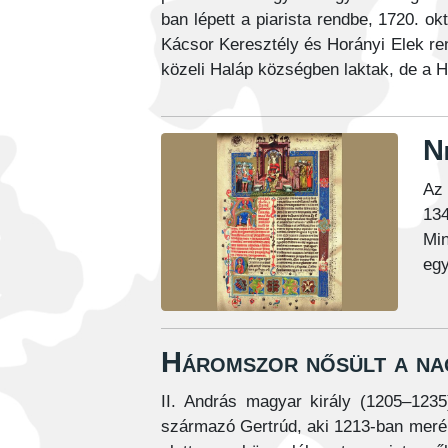
ban lépett a piarista rendbe, 1720. o
Kácsor Keresztély és Horányi Elek re
közeli Haláp községben laktak, de a H
N
Az 
134
Min
egy
Háromszor nősült a nag
II. András magyar király (1205–1235
származó Gertrúd, aki 1213-ban merén