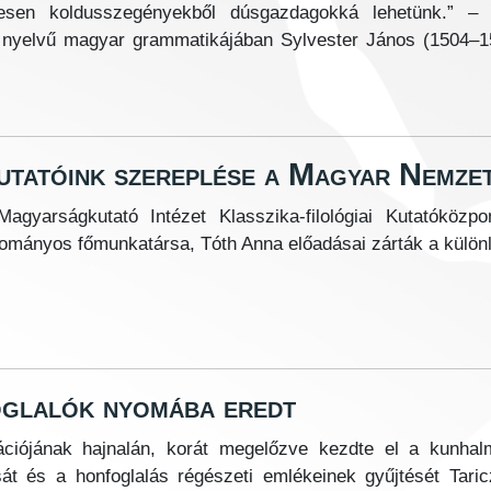
esen koldusszegényekből dúsgazdagokká lehetünk.” – í
 nyelvű magyar grammatikájában Sylvester János (1504–
utatóink szereplése a Magyar Nemze
agyarságkutató Intézet Klasszika-filológiai Kutatóközp
ományos főmunkatársa, Tóth Anna előadásai zárták a különl
oglalók nyomába eredt
ációjának hajnalán, korát megelőzve kezdte el a kunha
át és a honfoglalás régészeti emlékeinek gyűjtését Tari