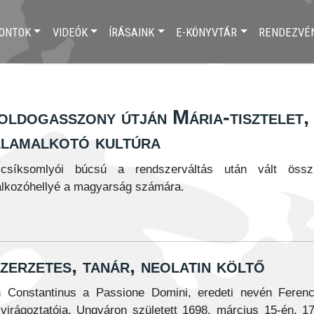
ONTOK
VIDEÓK
ÍRÁSAINK
E-KÖNYVTÁR
RENDEZVÉ
oldogasszony útján Mária-tisztelet,
llamalkotó kultúra
csíksomlyói búcsú a rendszerváltás után vált össz
álkozóhellyé a magyarság számára.
szerzetes, tanár, neolatin költő
n Constantinus a Passione Domini, eredeti nevén Feren
lvirágoztatója, Ungváron született 1698. március 15-én, 1