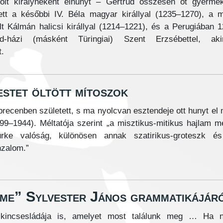
lölt királynéként elhunyt – Gertrúd összesen öt gyerme
tt a későbbi IV. Béla magyar királlyal (1235–1270), a 
lt Kálmán halicsi királlyal (1214–1221), és a Perugiában 
d-házi (másként Türingiai) Szent Erzsébettel, aki
t.
estet öltött mítoszok
recenben született, s ma nyolcvan esztendeje ott hunyt el
99–1944). Méltatója szerint „a misztikus-mitikus hajlam mel
ürke valóság, különösen annak szatirikus-groteszk és
zalom.”
lme” Sylvester János grammatikájár
nk kincsesládája is, amelyet most találunk meg … Ha 