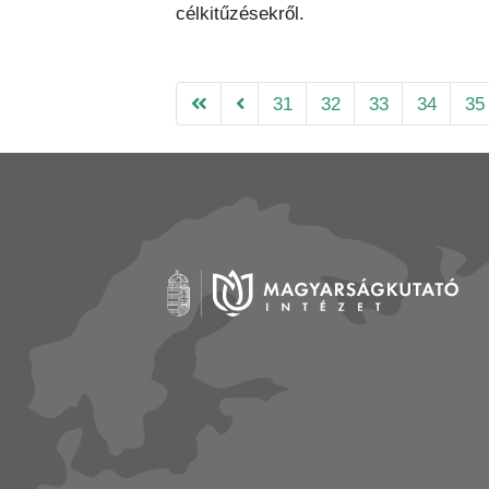
célkitűzésekről.
31
32
33
34
35