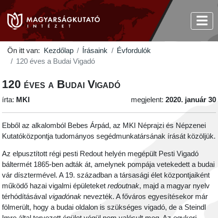
Ön itt van:
Kezdőlap
Írásaink
Évfordulók
120 éves a Budai Vigadó
120 éves a Budai Vigadó
írta:
MKI
megjelent:
2020. január 30
Ebből az alkalomból Bebes Árpád, az MKI Néprajzi és Népzenei
Kutatóközpontja tudományos segédmunkatársának írását közöljük.
Az elpusztított régi pesti Redout helyén megépült Pesti Vigadó
báltermét 1865-ben adták át, amelynek pompája vetekedett a budai
vár dísztermével. A 19. században a társasági élet központjaiként
működő hazai vigalmi épületeket
redoutnak
, majd a magyar nyelv
térhódításával
vigadónak
nevezték. A főváros egyesítésekor már
fölmerült, hogy a budai oldalon is szükséges vigadó, de a Steindl