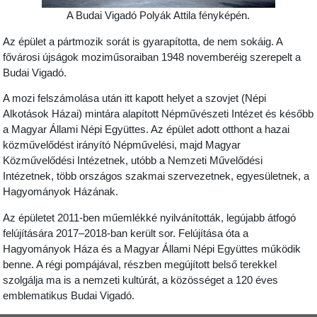
A Budai Vigadó Polyák Attila fényképén.
Az épület a pártmozik sorát is gyarapította, de nem sokáig. A
fővárosi újságok moziműsoraiban 1948 novemberéig szerepelt a
Budai Vigadó.
A mozi felszámolása után itt kapott helyet a szovjet (Népi
Alkotások Házai) mintára alapított Népművészeti Intézet és később
a Magyar Állami Népi Együttes. Az épület adott otthont a hazai
közművelődést irányító Népművelési, majd Magyar
Közművelődési Intézetnek, utóbb a Nemzeti Művelődési
Intézetnek, több országos szakmai szervezetnek, egyesületnek, a
Hagyományok Házának.
Az épületet 2011-ben műemlékké nyilvánították, legújabb átfogó
felújítására 2017–2018-ban került sor. Felújítása óta a
Hagyományok Háza és a Magyar Állami Népi Együttes működik
benne. A régi pompájával, részben megújított belső terekkel
szolgálja ma is a nemzeti kultúrát, a közösséget a 120 éves
emblematikus Budai Vigadó.