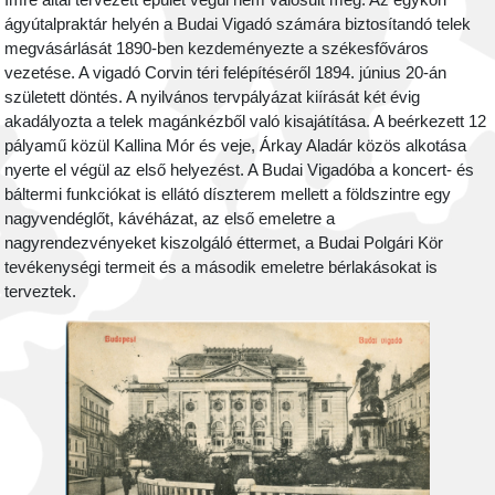
Imre által tervezett épület végül nem valósult meg. Az egykori
ágyútalpraktár helyén a Budai Vigadó számára biztosítandó telek
megvásárlását 1890-ben kezdeményezte a székesfőváros
vezetése. A vigadó Corvin téri felépítéséről 1894. június 20-án
született döntés. A nyilvános tervpályázat kiírását két évig
akadályozta a telek magánkézből való kisajátítása. A beérkezett 12
pályamű közül Kallina Mór és veje, Árkay Aladár közös alkotása
nyerte el végül az első helyezést. A Budai Vigadóba a koncert- és
báltermi funkciókat is ellátó díszterem mellett a földszintre egy
nagyvendéglőt, kávéházat, az első emeletre a
nagyrendezvényeket kiszolgáló éttermet, a Budai Polgári Kör
tevékenységi termeit és a második emeletre bérlakásokat is
terveztek.