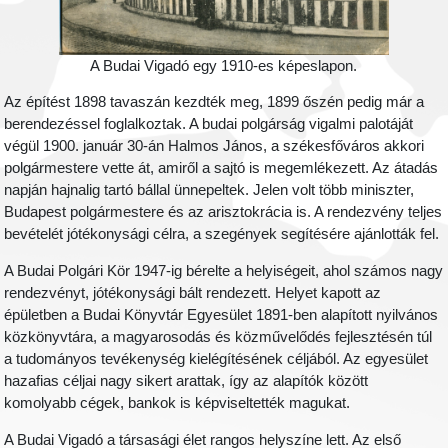
A Budai Vigadó egy 1910-es képeslapon.
Az építést 1898 tavaszán kezdték meg, 1899 őszén pedig már a
berendezéssel foglalkoztak. A budai polgárság vigalmi palotáját
végül 1900. január 30-án Halmos János, a székesfőváros akkori
polgármestere vette át, amiről a sajtó is megemlékezett. Az átadás
napján hajnalig tartó bállal ünnepeltek. Jelen volt több miniszter,
Budapest polgármestere és az arisztokrácia is. A rendezvény teljes
bevételét jótékonysági célra, a szegények segítésére ajánlották fel.
A Budai Polgári Kör 1947-ig bérelte a helyiségeit, ahol számos nagy
rendezvényt, jótékonysági bált rendezett. Helyet kapott az
épületben a Budai Könyvtár Egyesület 1891-ben alapított nyilvános
közkönyvtára, a magyarosodás és közművelődés fejlesztésén túl
a tudományos tevékenység kielégítésének céljából. Az egyesület
hazafias céljai nagy sikert arattak, így az alapítók között
komolyabb cégek, bankok is képviseltették magukat.
A Budai Vigadó a társasági élet rangos helyszíne lett. Az első