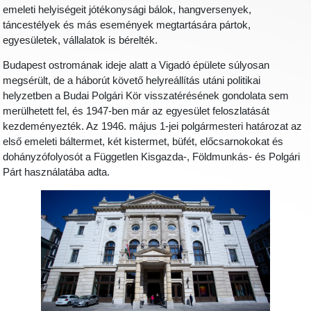
emeleti helyiségeit jótékonysági bálok, hangversenyek,
táncestélyek és más események megtartására pártok,
egyesületek, vállalatok is bérelték.
Budapest ostromának ideje alatt a Vigadó épülete súlyosan
megsérült, de a háborút követő helyreállítás utáni politikai
helyzetben a Budai Polgári Kör visszatérésének gondolata sem
merülhetett fel, és 1947-ben már az egyesület feloszlatását
kezdeményezték. Az 1946. május 1-jei polgármesteri határozat az
első emeleti báltermet, két kistermet, büfét, előcsarnokokat és
dohányzófolyosót a Független Kisgazda-, Földmunkás- és Polgári
Párt használatába adta.