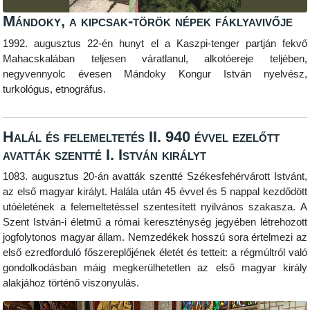
Mándoky, a kipcsak-török népek fáklyavivője
1992. augusztus 22-én hunyt el a Kaszpi-tenger partján fekvő
Mahacskalában teljesen váratlanul, alkotóereje teljében,
negyvennyolc évesen Mándoky Kongur István nyelvész,
turkológus, etnográfus.
Halál és felemeltetés II. 940 évvel ezelőtt
avatták szentté I. István királyt
1083. augusztus 20-án avatták szentté Székesfehérvárott Istvánt,
az első magyar királyt. Halála után 45 évvel és 5 nappal kezdődött
utóéletének a felemeltetéssel szentesített nyilvános szakasza. A
Szent István-i életmű a római kereszténység jegyében létrehozott
jogfolytonos magyar állam. Nemzedékek hosszú sora értelmezi az
első ezredforduló főszereplőjének életét és tetteit: a régmúltról való
gondolkodásban máig megkerülhetetlen az első magyar király
alakjához történő viszonyulás.