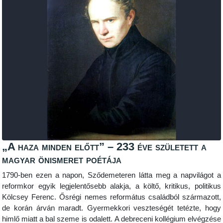
„A haza minden előtt” – 233 éve született a
magyar önismeret poétája
1790-ben ezen a napon, Sződemeteren látta meg a napvilágot a
reformkor egyik legjelentősebb alakja, a költő, kritikus, politikus
Kölcsey Ferenc. Ősrégi nemes református családból származott,
de korán árván maradt. Gyermekkori veszteségét tetézte, hogy
himlő miatt a bal szeme is odalett. A debreceni kollégium elvégzése