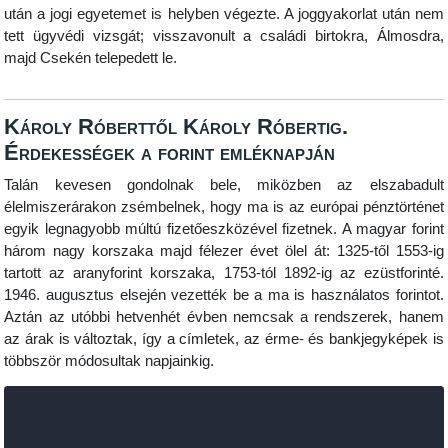
után a jogi egyetemet is helyben végezte. A joggyakorlat után nem
tett ügyvédi vizsgát; visszavonult a családi birtokra, Álmosdra,
majd Csekén telepedett le.
Károly Róberttől Károly Róbertig.
Érdekességek a forint emléknapján
Talán kevesen gondolnak bele, miközben az elszabadult
élelmiszerárakon zsémbelnek, hogy ma is az európai pénztörténet
egyik legnagyobb múltú fizetőeszközével fizetnek. A magyar forint
három nagy korszaka majd félezer évet ölel át: 1325-től 1553-ig
tartott az aranyforint korszaka, 1753-tól 1892-ig az ezüstforinté.
1946. augusztus elsején vezették be a ma is használatos forintot.
Aztán az utóbbi hetvenhét évben nemcsak a rendszerek, hanem
az árak is változtak, így a címletek, az érme- és bankjegyképek is
többször módosultak napjainkig.