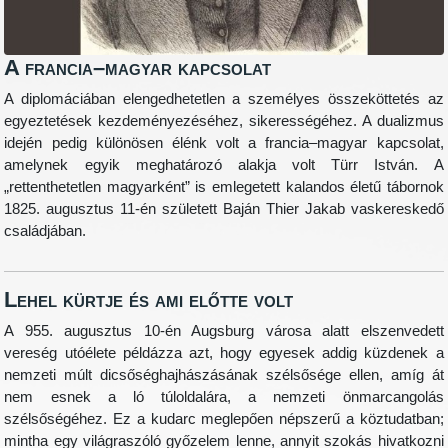
A francia–magyar kapcsolat
A diplomáciában elengedhetetlen a személyes összeköttetés az
egyeztetések kezdeményezéséhez, sikerességéhez. A dualizmus
idején pedig különösen élénk volt a francia–magyar kapcsolat,
amelynek egyik meghatározó alakja volt Türr István. A
„rettenthetetlen magyarként” is emlegetett kalandos életű tábornok
1825. augusztus 11-én született Baján Thier Jakab vaskereskedő
családjában.
Lehel kürtje és ami előtte volt
A 955. augusztus 10-én Augsburg városa alatt elszenvedett
vereség utóélete példázza azt, hogy egyesek addig küzdenek a
nemzeti múlt dicsőséghajhászásának szélsősége ellen, amíg át
nem esnek a ló túloldalára, a nemzeti önmarcangolás
szélsőségéhez. Ez a kudarc meglepően népszerű a köztudatban;
mintha egy világraszóló győzelem lenne, annyit szokás hivatkozni