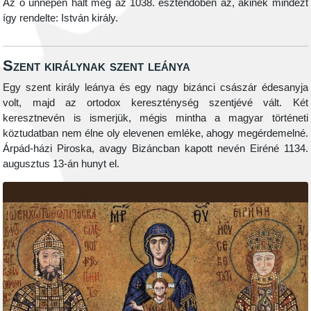
Az ő ünnepén halt meg az 1038. esztendőben az, akinek mindezt
így rendelte: István király.
Szent királynak szent leánya
Egy szent király leánya és egy nagy bizánci császár édesanyja
volt, majd az ortodox kereszténység szentjévé vált. Két
keresztnevén is ismerjük, mégis mintha a magyar történeti
köztudatban nem élne oly elevenen emléke, ahogy megérdemelné.
Árpád-házi Piroska, avagy Bizáncban kapott nevén Eiréné 1134.
augusztus 13-án hunyt el.