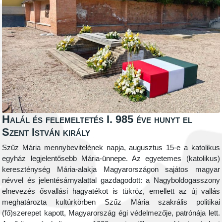
Halál és felemeltetés I. 985 éve hunyt el
Szent István király
Szűz Mária mennybevitelének napja, augusztus 15-e a katolikus
egyház legjelentősebb Mária-ünnepe. Az egyetemes (katolikus)
kereszténység Mária-alakja Magyarországon sajátos magyar
névvel és jelentésárnyalattal gazdagodott: a Nagyboldogasszony
elnevezés ősvallási hagyatékot is tükröz, emellett az új vallás
meghatározta kultúrkörben Szűz Mária szakrális politikai
(fő)szerepet kapott, Magyarország égi védelmezője, patrónája lett.