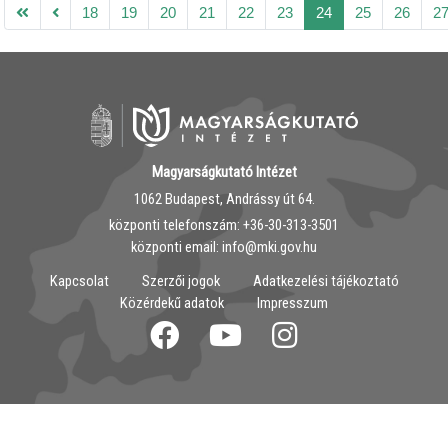
18
19
20
21
22
23
24
25
26
2
Magyarságkutató Intézet
1062 Budapest, Andrássy út 64.
központi telefonszám: ‭+36-30-313-3501
központi email: info@mki.gov.hu
Kapcsolat
Szerzői jogok
Adatkezelési tájékoztató
Közérdekű adatok
Impresszum