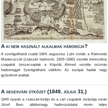
A ki nem használt alkalmak háborúja?
A szentgotthárdi csatát 1664. augusztus 1-jén vívták; a Raimondo
Montecuccoli (császári hadvezér, 1609–1680) vezette keresztény
csapatok összecsaptak a Köprülü Ahmed vezette oszmán
hadsereggel Szentgotthárd vidékén. Az európai hadak nagy
győzelmet arattak.
A segesvári ütközet (1849. július 31.)
1849 nyarán a császári-királyi és a cári csapatok inváziója során
Józef Bem altábornagy hadmozdulatai révén teljes