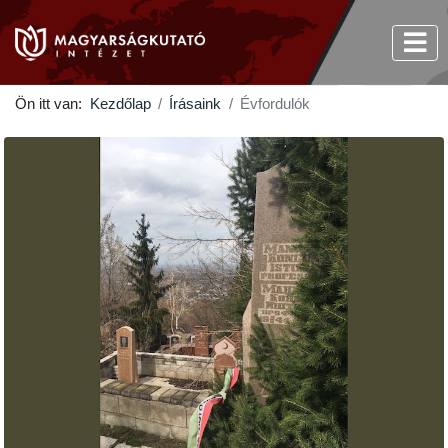
Ön itt van:
Kezdőlap
Írásaink
Évfordulók