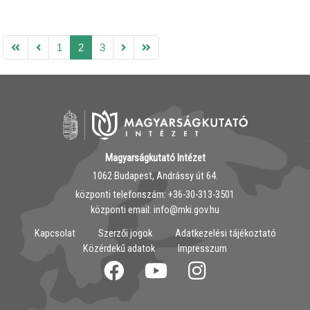
1
2
3
Magyarságkutató Intézet
1062 Budapest, Andrássy út 64.
központi telefonszám: ‭+36-30-313-3501
központi email: info@mki.gov.hu
Kapcsolat
Szerzői jogok
Adatkezelési tájékoztató
Közérdekű adatok
Impresszum