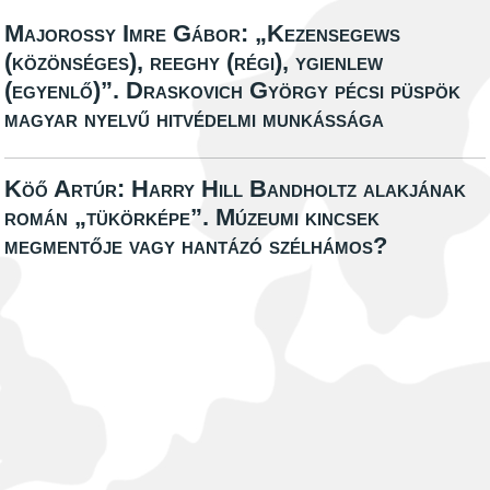
Majorossy Imre Gábor: „Kezenſegews
(közönséges), reeghy (régi), ygienlew
(egyenlő)”. Draskovich György pécsi püspök
magyar nyelvű hitvédelmi munkássága
Köő Artúr: Harry Hill Bandholtz alakjának
román „tükörképe”. Múzeumi kincsek
megmentője vagy hantázó szélhámos?