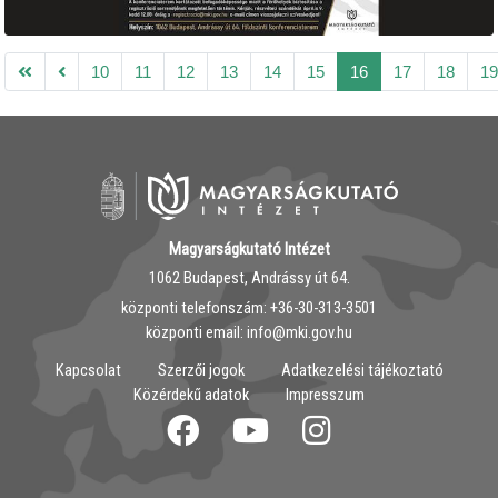
10
11
12
13
14
15
16
17
18
1
Magyarságkutató Intézet
1062 Budapest, Andrássy út 64.
központi telefonszám: ‭+36-30-313-3501
központi email: info@mki.gov.hu
Kapcsolat
Szerzői jogok
Adatkezelési tájékoztató
Közérdekű adatok
Impresszum