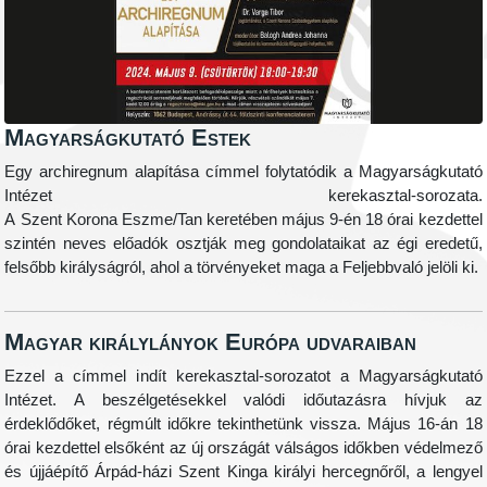
Magyarságkutató Estek
Egy archiregnum alapítása címmel folytatódik a Magyarságkutató
Intézet kerekasztal-sorozata.
A
Szent
Korona
Eszme
/
Tan
keretében
május 9-én
18 órai kezdettel
szintén neves előadók osztják meg gondolataikat az égi eredetű,
felsőbb királyságról, ahol a törvényeket maga a Feljebbvaló jelöli ki.
Magyar királylányok Európa udvaraiban
Ezzel a címmel indít kerekasztal-sorozatot a Magyarságkutató
Intézet. A beszélgetésekkel valódi időutazásra hívjuk az
érdeklődőket, régmúlt időkre tekinthetünk vissza.
Május 16-án
18
órai kezdettel elsőként az új országát válságos időkben védelmező
és újjáépítő Árpád-házi Szent Kinga királyi hercegnőről, a lengyel