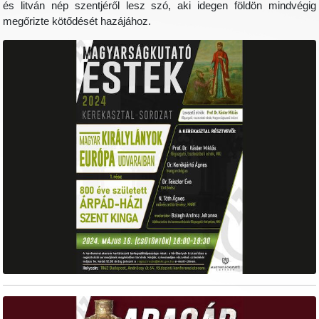
és litván nép szentjéről lesz szó, aki idegen földön mindvégig
megőrizte kötődését hazájához.