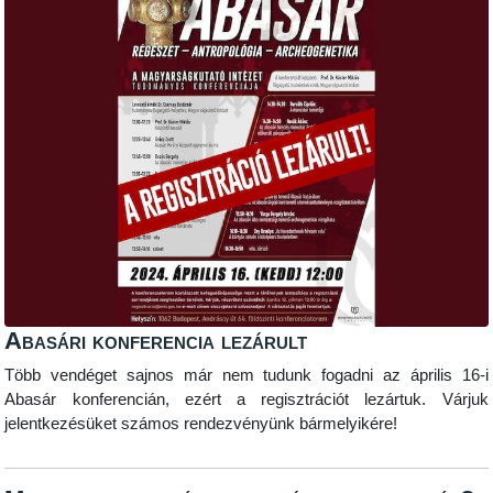
Abasári konferencia lezárult
Több vendéget sajnos már nem tudunk fogadni az április 16-i
Abasár konferencián, ezért a regisztrációt lezártuk. Várjuk
jelentkezésüket számos rendezvényünk bármelyikére!