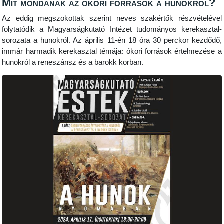
Mit mondanak az ókori források a hunokról?
Az eddig megszokottak szerint neves szakértők részvételével
folytatódik a Magyarságkutató Intézet tudományos kerekasztal-
sorozata a hunokról. Az április 11-én 18 óra 30 perckor kezdődő,
immár harmadik kerekasztal témája: ókori források értelmezése a
hunokról a reneszánsz és a barokk korban.