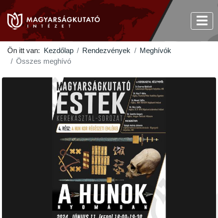
Ön itt van:
Kezdőlap
Rendezvények
Meghívók
Összes meghívó