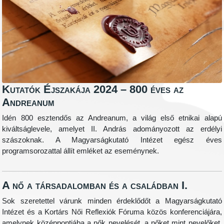
Kutatók Éjszakája 2024 – 800 éves az
Andreanum
Idén 800 esztendős az Andreanum, a világ első etnikai alapú
kiváltságlevele, amelyet II. András adományozott az erdélyi
szászoknak. A Magyarságkutató Intézet egész éves
programsorozattal állít emléket az eseménynek.
A nő a társadalomban és a családban I.
Sok szeretettel várunk minden érdeklődőt a Magyarságkutató
Intézet és a Kortárs Női Reflexiók Fóruma közös konferenciájára,
amelynek középpontjába a nők nevelését, a nőket mint nevelőket,