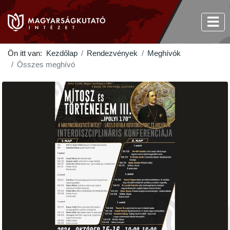
Ön itt van:
Kezdőlap
Rendezvények
Meghívók
Összes meghívó