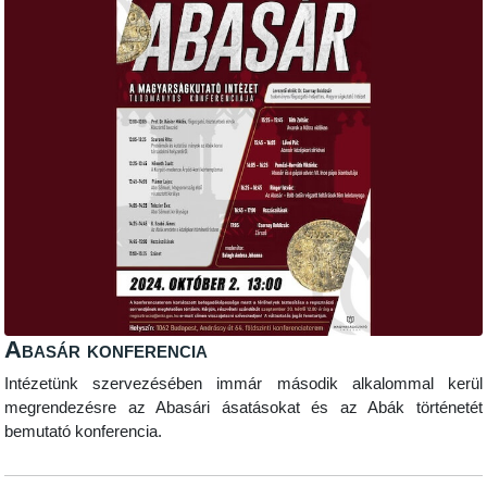
Abasár konferencia
Intézetünk szervezésében immár második alkalommal kerül
megrendezésre az Abasári ásatásokat és az Abák történetét
bemutató konferencia.