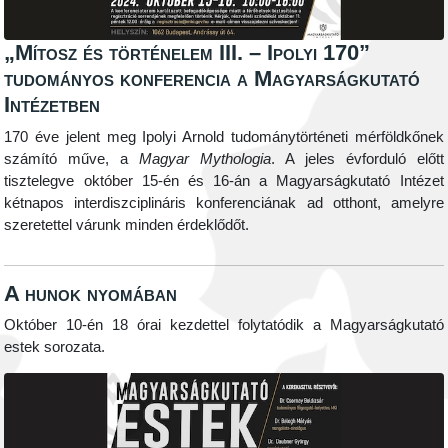
„Mítosz és történelem III. – Ipolyi 170”
tudományos konferencia a Magyarságkutató
Intézetben
170 éve jelent meg Ipolyi Arnold tudománytörténeti mérföldkőnek
számító műve, a
Magyar Mythologia
. A jeles évforduló előtt
tisztelegve október 15-én és 16-án a Magyarságkutató Intézet
kétnapos interdiszciplináris konferenciának ad otthont, amelyre
szeretettel várunk minden érdeklődőt.
A hunok nyomában
Október 10-én 18 órai kezdettel folytatódik a Magyarságkutató
estek sorozata.