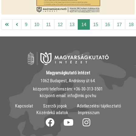
9
10
11
12
13
14
15
16
17
18
Magyarságkutató Intézet
1062 Budapest, Andrássy út 64.
központi telefonszám: ‭+36-30-313-3501
központi email: info@mki.gov.hu
Kapcsolat
Szerzői jogok
Adatkezelési tájékoztató
Közérdekű adatok
Impresszum