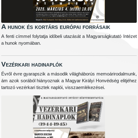
A hunok és kortárs európai forrásaik
A fenti címmel folytatja időbeli utazását a Magyarságkutató Intézet
a hunok nyomában.
Vezérkari hadinaplók
Évről évre gyarapszik a második világháborús memoárirodalmunk,
ám azok sorából hiányoznak a Magyar Királyi Honvédség elitjéhez
tartozó vezérkari tisztek naplói, visszaemlékezései.