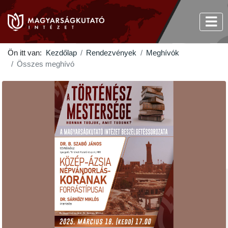
Ön itt van:
Kezdőlap
Rendezvények
Meghívók
Összes meghívó