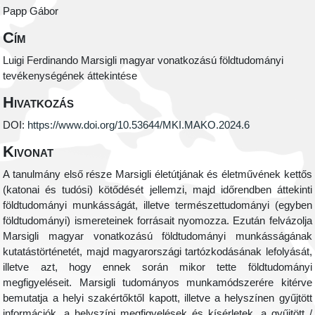
Papp Gábor
Cím
Luigi Ferdinando Marsigli magyar vonatkozású földtudományi
tevékenységének áttekintése
Hivatkozás
DOI:
https://www.doi.org/10.53644/MKI.MAKO.2024.6
Kivonat
A tanulmány első része Marsigli életútjának és életművének kettős
(katonai és tudósi) kötődését jellemzi, majd időrendben áttekinti
földtudományi munkásságát, illetve természettudományi (egyben
földtudományi) ismereteinek forrásait nyomozza. Ezután felvázolja
Marsigli magyar vonatkozású földtudományi munkásságának
kutatástörténetét, majd magyarországi tartózkodásának lefolyását,
illetve azt, hogy ennek során mikor tette földtudományi
megfigyeléseit. Marsigli tudományos munkamódszerére kitérve
bemutatja a helyi szakértőktől kapott, illetve a helyszínen gyűjtött
információk, a helyszíni megfigyelések és kísérletek, a gyűjtött /