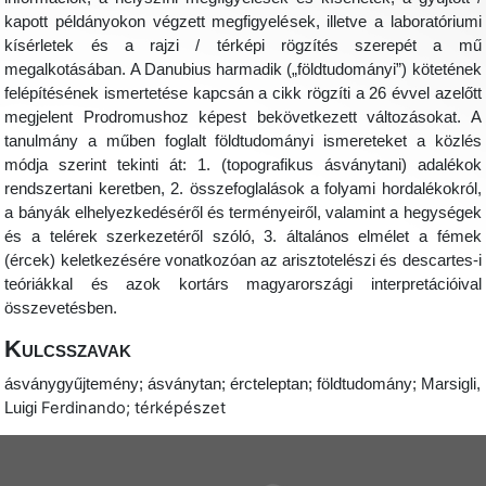
kapott példányokon végzett megfigyelések, illetve a laboratóriumi
kísérletek és a rajzi / térképi rögzítés szerepét a mű
megalkotásában. A Danubius harmadik („földtudományi”) kötetének
felépítésének ismertetése kapcsán a cikk rögzíti a 26 évvel azelőtt
megjelent Prodromushoz képest bekövetkezett változásokat. A
tanulmány a műben foglalt földtudományi ismereteket a közlés
módja szerint tekinti át: 1. (topografikus ásványtani) adalékok
rendszertani keretben, 2. összefoglalások a folyami hordalékokról,
a bányák elhelyezkedéséről és terményeiről, valamint a hegységek
és a telérek szerkezetéről szóló, 3. általános elmélet a fémek
(ércek) keletkezésére vonatkozóan az arisztotelészi és descartes-i
teóriákkal és azok kortárs magyarországi interpretációival
összevetésben.
Kulcsszavak
ásványgyűjtemény; ásványtan; ércteleptan; földtudomány; Marsigli,
Ferdinando; térképészet
Luigi