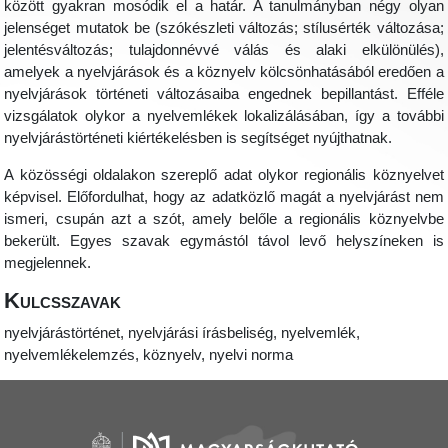
között gyakran mosódik el a határ. A tanulmányban négy olyan
jelenséget mutatok be (szókészleti változás; stílusérték változása;
jelentésváltozás; tulajdonnévvé válás és alaki elkülönülés),
amelyek a nyelvjárások és a köznyelv kölcsönhatásából eredően a
nyelvjárások történeti változásaiba engednek bepillantást. Efféle
vizsgálatok olykor a nyelvemlékek lokalizálásában, így a további
nyelvjárástörténeti kiértékelésben is segítséget nyújthatnak.
A közösségi oldalakon szereplő adat olykor regionális köznyelvet
képvisel. Előfordulhat, hogy az adatközlő magát a nyelvjárást nem
ismeri, csupán azt a szót, amely belőle a regionális köznyelvbe
bekerült. Egyes szavak egymástól távol levő helyszíneken is
megjelennek.
Kulcsszavak
nyelvjárástörténet, nyelvjárási írásbeliség, nyelvemlék,
nyelvemlékelemzés, köznyelv, nyelvi norma