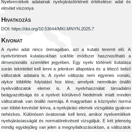
Nyelvemlékek adatainak nyelvjárástörténeti értékelése: adat és
elmélet viszonya
Hivatkozás
DOI:
https://doi.org/10.53644/MKI.MNYN.2025.7
Kivonat
A nyelvi adat nincs önmagában, azt a kutató teremti elő. A
nyelvtörténeti kutatásokban sokféle módszer hasznosítható a
dimenzionális szemlélet jegyében. Egy nyelv történeti kutatása
során tekintettel kell lenni a jelenkori állapotára és a létező belső
változatok adataira is. A nyelvi változás nem egyenes vonalú,
olykor többféle folytatást hoz létre, amelyek nemritkán önálló
nyelvváltozatok elemei is. A nyelvhasználat társadalmi
beágyazottsága és a nyelvet körülvevő hiedelmek miatt minden
változatnak van önálló normája. A magyarban a köznyelvi norma
van többé-kevésbé leírva, a nyelvjárási elemek vizsgálata gyakran
nehézkes. Különösen óvatosnak kell lenni, amikor nyelvemlékek
nyelvjárásiasságát és normatörekvéseit vizsgáljuk. E két jelenség
mindig egyidejűleg van jelen a megnyilatkozásokban, a változatok