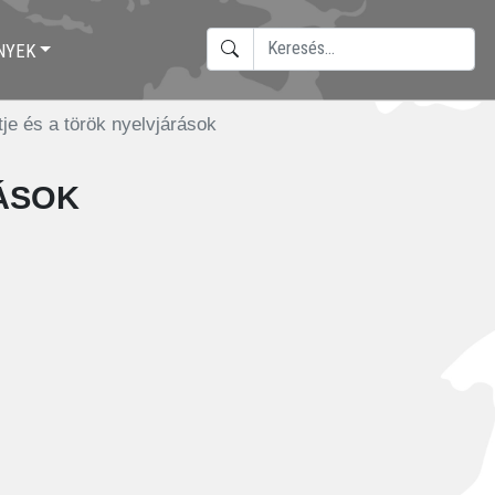
KERESÉS
NYEK
TYPE 2 OR MORE CHARACTERS F
je és a török nyelvjárások
ások