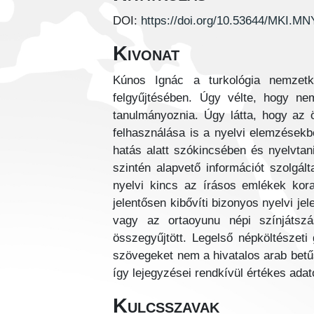
DOI:
https://doi.org/10.53644/MKI.M
Kivonat
Kúnos Ignác a turkológia nemzetkö
felgyűjtésében. Úgy vélte, hogy ne
tanulmányoznia. Úgy látta, hogy az 
felhasználása is a nyelvi elemzések
hatás alatt szókincsében és nyelvta
szintén alapvető információt szolgál
nyelvi kincs az írásos emlékek kor
jelentősen kibővíti bizonyos nyelvi je
vagy az ortaoyunu népi színjátsz
összegyűjtött. Legelső népköltészeti
szövegeket nem a hivatalos arab betűs
így lejegyzései rendkívül értékes adato
Kulcsszavak