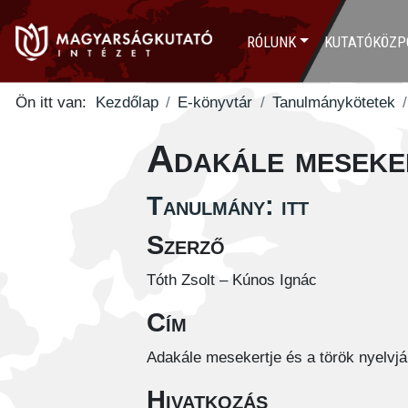
RÓLUNK
KUTATÓKÖZP
Ön itt van:
Kezdőlap
E-könyvtár
Tanulmánykötetek
Adakále meseke
Tanulmány: itt
Szerző
Tóth Zsolt – Kúnos Ignác
Cím
Adakále mesekertje és a török nyelvj
Hivatkozás