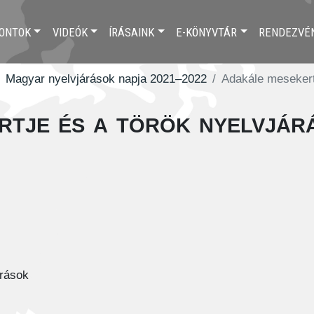
ONTOK
VIDEÓK
ÍRÁSAINK
E-KÖNYVTÁR
RENDEZVÉ
Magyar nyelvjárások napja 2021–2022
Adakále mesekert
rtje és a török nyelvjár
árások