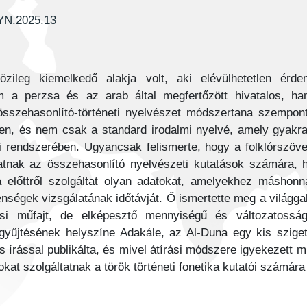
NYN.2025.13
zileg kiemelkedő alakja volt, aki elévülhetetlen érdem
m a perzsa és az arab által megfertőzött hivatalos, ha
összehasonlító-történeti nyelvészet módszertana szempontj
ben, és nem csak a standard irodalmi nyelvé, amely gyakra
ni rendszerében. Ugyancsak felismerte, hogy a folklórszö
tatnak az összehasonlító nyelvészeti kutatások számára, h
a előttről szolgáltat olyan adatokat, amelyekhez máshon
lenségek vizsgálatának időtávját. Ő ismertette meg a világga
ási műfajt, de elképesztő mennyiségű és változatossá
 gyűjtésének helyszíne Adakále, az Al-Duna egy kis szige
 írással publikálta, és mivel átírási módszere igyekezett m
kat szolgáltatnak a török történeti fonetika kutatói számára 