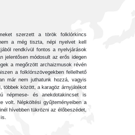
eket szerzett a török folklórkincs
nem a még tiszta, népi nyelvet kell
ából rendkívül fontos a nyelvjárások
n jelentősen módosult az erős idegen
vegek a megőrzött archaizmusok révén
iszen a folklórszövegekben fellelhető
nan már nem juthatunk hozzá, vagyis
l, többek között, a karagöz árnyjátékot
gú népmese- és anekdotakincset is
te volt. Népköltési gyűjteményeiben a
inél hívebben tükrözni az élőbeszédet,
is.