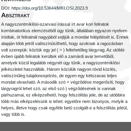
DOI:
https://doi.org/10.53644/MKI.OSI.2023.9
Absztrakt
A nagyszentmiklósi-szarvasi írással írt avar kori feliratok
kombinatorikus elemzéséből úgy tűnik, általában egyazon nyelven
íródtak, öt feliratnál nagyjából sejtjük a mondat felépítését is. Ennek
alapján több jelről valószínűsíthető, hogy azoknak a ragozásban
volt szerepük: köztük egy jel ( > ) feltehetőleg tárgyrag. Az utóbbi
évben újabb feliratok kerültek elő a zamárdi avar temetőből,
amelyek közül legalább négynél úgy tűnik, a nagyszentmiklósi
jelkészletet használták. Három közülük nagyon rövid közlés,
valószínűleg tulajdonosjelzés, de egyen egy kétszavas teljes
mondat olvasható. A második szó > végződése megerősíti, hogy
tárgyragról lehet szó, az első szó ) végződésének is vannak
párhuzamai, ez elképzelhető, hogy felszólítás jele, de az utóbbira
több más elképzelésünk is lehet: egyelőre nem bizonyos, melyik a
helyes, illetve hogy csak egyféle betű szolgált-e a felszólítás jeléül,
vagy több is.