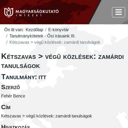
Ön itt van:
Kezdőlap
E-könyvtár
Tanulmánykötetek - Ősi írásaink III.
Kétszavas > végű közlések: zamárdi tanulságok
Kétszavas > végű közlések: zamárdi
tanulságok
Tanulmány: itt
Szerző
Fehér Bence
Cím
Kétszavas > végű közlések: zamárdi tanulságok
Hivatkozás