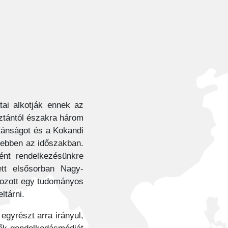
tai alkotják ennek az
sztántól északra három
 Kánságot és a Kokandi
 ebben az időszakban.
ént rendelkezésünkre
ett elsősorban Nagy-
akozott egy tudományos
ltárni.
gyrészt arra irányul,