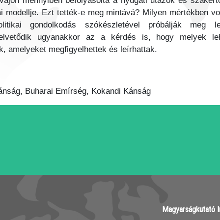
vajon mennyiben befolyásolta a nyugati utazók és szakér
i modellje. Ezt tették-e meg mintává? Milyen mértékben vo
itikai gondolkodás szókészletével próbálják meg le
Felvetődik ugyanakkor az a kérdés is, hogy melyek l
k, amelyeket megfigyelhettek és leírhattak.
ánság, Buharai Emírség, Kokandi Kánság
Magyarságkutató I