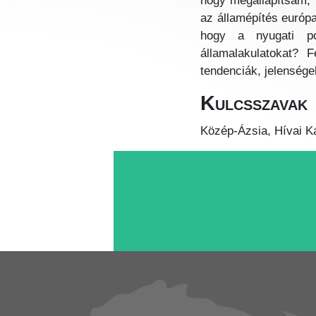
hogy megállapítsam, 
az államépítés európa
hogy a nyugati pol
államalakulatokat? 
tendenciák, jelensége
Kulcsszavak
Közép-Ázsia, Hívai K