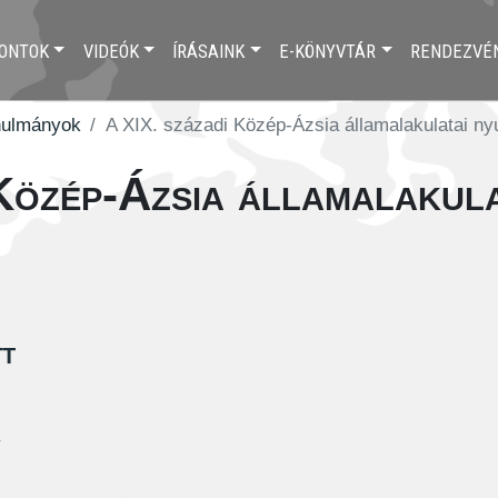
ONTOK
VIDEÓK
ÍRÁSAINK
E-KÖNYVTÁR
RENDEZVÉ
nulmányok
A XIX. századi Közép-Ázsia államalakulatai nyu
Közép-Ázsia államalakula
tt
y