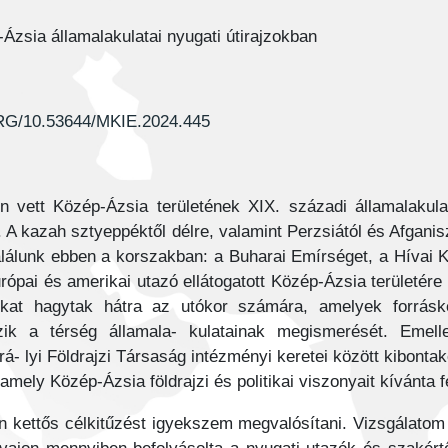
Ázsia államalakulatai nyugati útirajzokban
G/10.53644/MKIE.2024.445
 vett Közép-Ázsia területének XIX. századi államalakula
 A kazah sztyeppéktől délre, valamint Perzsiától és Afgani
találunk ebben a korszakban: a Buharai Emírséget, a Hívai
ópai és amerikai utazó ellátogatott Közép-Ázsia területére
ásokat hagytak hátra az utókor számára, amelyek forrásk
szik a térség államala- kulatainak megismerését. Emell
Kirá- lyi Földrajzi Társaság intézményi keretei között kibont
amely Közép-Ázsia földrajzi és politikai viszonyait kívánta fe
 kettős célkitűzést igyekszem megvalósítani. Vizsgálatom e