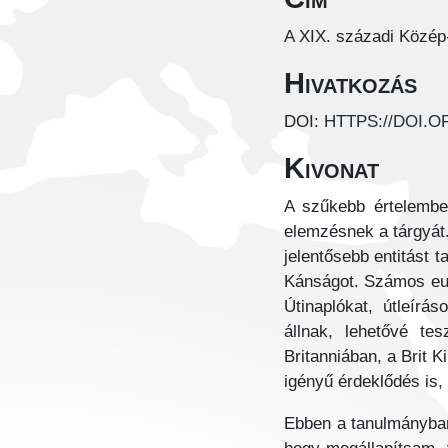
A XIX. századi Közép-
Hivatkozás
DOI:
HTTPS://DOI.OR
Kivonat
A szűkebb értelemben
elemzésnek a tárgyát.
jelentősebb entitást 
Kánságot. Számos eur
Útinaplókat, útleír
állnak, lehetővé te
Britanniában, a Brit 
igényű érdeklődés is, 
Ebben a tanulmányban