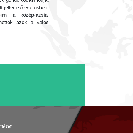
tők gondolkodásmódját
lt jellemző esetükben,
írni a közép-ázsiai
ehettek azok a valós
ntézet