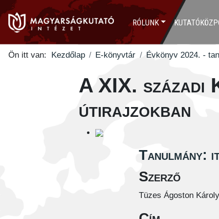
RÓLUNK
KUTATÓKÖZP
Ön itt van:
Kezdőlap
E-könyvtár
Évkönyv 2024. - ta
A XIX. századi 
útirajzokban
Tanulmány: i
Szerző
Tüzes Ágoston Károl
Cím