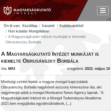
Ön itt van:
Kezdőlap
Írásaink
Kutatásainkból
Hun kutatás Mongóliában
A Magyarságkutató Intézet munkáját is kiemelte
Obrusánszky Borbála
A Magyarságkutató Intézet munkáját is
kiemelte Obrusánszky Borbála
írta:
MKI
megjelent:
2022. május 10
Minőségi szintet léptek a magyar-mongol kapcsolatok
Obrusánszky Borbála nagykövet asszony kinevezése óta, aki
nagyinterjút adott a mongol Montsame News Agency lapnak. "A
Magyarságkutató Intézet és a Mongol Tudományos Akadémia
2021-ben megújította együttműködését, (...)