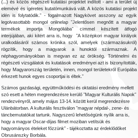
(...) és közös régészeti kutatási projektet indított - ami a terület új
elemévé és ígéretes kutatómunkává vált. A közös kutatási projekt
idén is folytatódik." - fogalmazott Nagykövet asszony az egyik
legolvasottabb mongol onlinelap "Jelentősen megnőtt a magyar
termékek importja Mongóliába" címmel készített átfogó
interjújában, aki kitért arra is, hogy "A középkori magyar királyok
uralkodásáról számos krónika szól, amelyek (származásukról)
rögzítik, hogy a magyarok a hunoktól származnak. A
néphagyományokban is megvan ez az örökség. Történelmi és
régészeti vizsgálatok és kutatások eredményei azt is bizonyították,
hogy Magyarország területén, innen, mongol területekről Európába
érkezett hunok egyes csoportjai is éltek."
Számos gazdasági, együttműködési és oktatási eredmény mellett
szó esett a héten megrendezésre kerülő "Magyar Kulturális Napok"
rendezvényről, amely május 13-14. között kerül megrendezésre
Ulánbátorban. A kulturális fesztiválon "magyar népdal-, zene- és
táncbemutatókat tartunk. Nagyszerű lehetőségünk nyílik arra is,
hogy a magyar Oscar-díjas filmet moziban vetítsük és
hagyományos ételeket főzzünk" - tájékoztatta az érdeklődőket
Obrusánszky Borbála.