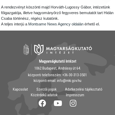
A rendezvényt köszönti majd Horváth-Lugossy Gábor, intézetünk
főigazgatója, illetve hagyományőrző fegyveres bemutatót tart Hidán
Csaba történész, régész kutatónk.
A teljes interjú a
Montsame News Agency oldalán
érhető el.
Magyarságkutató Intézet
1062 Budapest, Andrássy út 64.
központi telefonszám: ‭+36-30-313-3501
központi email: info@mki.gov.hu
Kapcsolat
Szerzői jogok
Adatkezelési tájékoztató
Közérdekű adatok
Impresszum