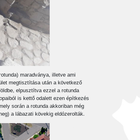
(rotunda) maradványa, illetve ami
ület megtisztítása után a következő
földbe, elpusztítva ezzel a rotunda
opaiból is kettő odalett ezen építkezés
, mely során a rotunda akkoriban még
meg) a lábazati kövekig eldózerolták.