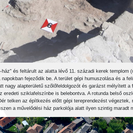
a-ház” és feltárult az alatta lévő 11. századi kerek templom 
a napokban fejeződik be. A terület gépi humuszolása és a fel
tt nagy alapterületű szőlőfeldolgozót és garázst mélyített a 
z eredeti sziklafelszínbe is belebontva. A rotunda belső oszl
 Dér telken az építkezés előtt gépi tereprendezést végeztek
iszen a művelődési ház parkolója alatt ilyen szintig maradt 