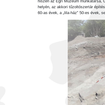
hiszen az Egri Múzeum munkatársa, Gal
helyén, az akkori tűzoltószertár építé
60-as évek, a „lila-ház” 50-es évek, s