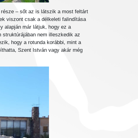
sze – sőt az is látszik a most feltárt
k viszont csak a délkeleti falindítása
y alapján már látjuk, hogy ez a
m struktúrájában nem illeszkedik az
zik, hogy a rotunda korábbi, mint a
píthatta, Szent István vagy akár még