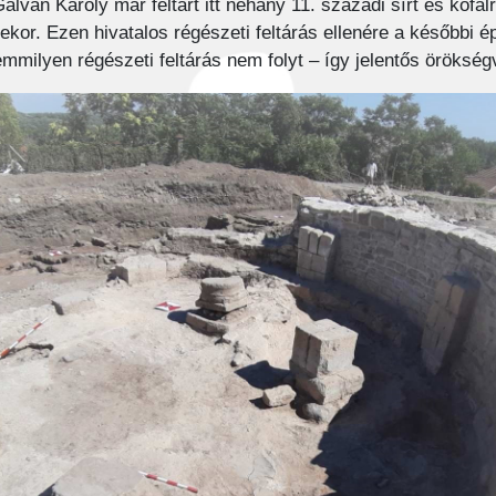
ván Károly már feltárt itt néhány 11. századi sírt és kőfal
sekor. Ezen hivatalos régészeti feltárás ellenére a későbbi
emmilyen régészeti feltárás nem folyt – így jelentős öröksé