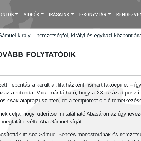
ONTOK
VIDEÓK
ÍRÁSAINK
E-KÖNYVTÁR
RENDEZVÉ
ámuel király – nemzetségfői, királyi és egyházi központjána
vább folytatódik
ett: lebontásra került a „lila házként” ismert lakóépület – íg
azaz a rotunda. Most már látható, hogy a XX. század pusztít
s csak alaprajzi szinten, de a templomot ölelő temetkezés
k célja, hogy kiderítse mi található Abasáron az úgynevezett
megtalálni vélte Aba Sámuel sírját.
osították itt Aba Sámuel Bencés monostorának és nemzetsé