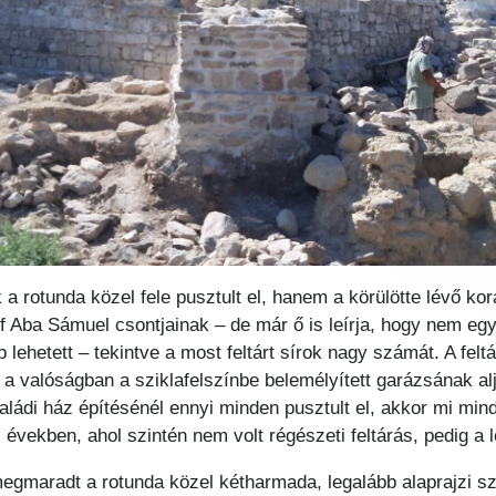
 rotunda közel fele pusztult el, hanem a körülötte lévő kora
ef Aba Sámuel csontjainak – de már ő is leírja, hogy nem e
bb lehetett – tekintve a most feltárt sírok nagy számát. A fel
– a valóságban a sziklafelszínbe belemélyített garázsának al
aládi ház építésénél ennyi minden pusztult el, akkor mi mi
években, ahol szintén nem volt régészeti feltárás, pedig a 
megmaradt a rotunda közel kétharmada, legalább alaprajzi szi