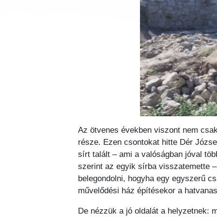
Az ötvenes években viszont nem csak a
része. Ezen csontokat hitte Dér Józs
sírt talált – ami a valóságban jóval tö
szerint az egyik sírba visszatemette 
belegondolni, hogyha egy egyszerű cs
művelődési ház építésekor a hatvanas 
De nézzük a jó oldalát a helyzetnek: 