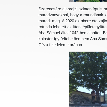
Szerencsére alaprajzi szinten így is 
maradványokból, hogy a rotundának kele
maradt meg. A 2020 októbere óta zajló
rotunda lehetett az itteni épületegyüt
Aba Sámuel által 1042-ben alapított B
kolostor így feltehetően nem Aba Sámu
Géza fejedelem korában.