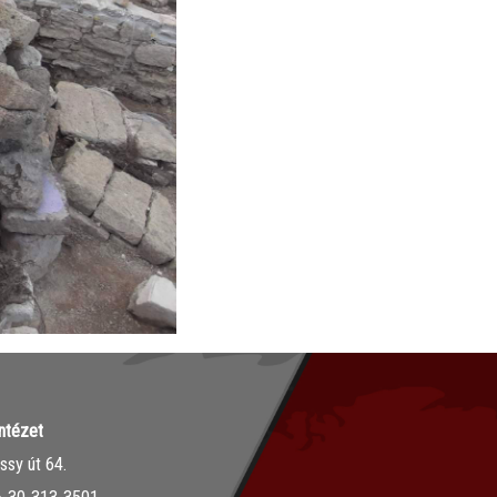
ntézet
sy út 64.