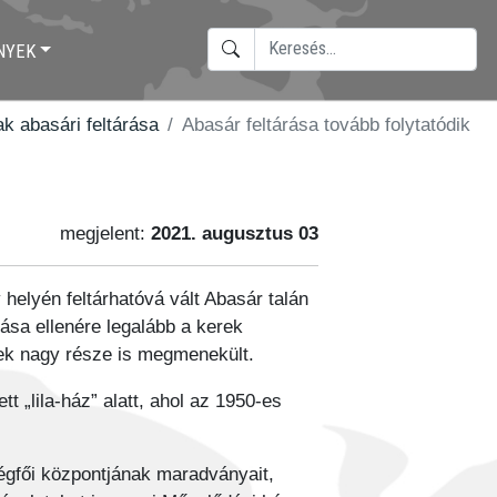
KERESÉS
NYEK
TYPE 2 OR MORE CHARACTERS F
k abasári feltárása
Abasár feltárása tovább folytatódik
megjelent:
2021. augusztus 03
y helyén feltárhatóvá vált Abasár talán
ása ellenére legalább a kerek
ek nagy része is megmenekült.
 „lila-ház” alatt, ahol az 1950-es
gfői központjának maradványait,