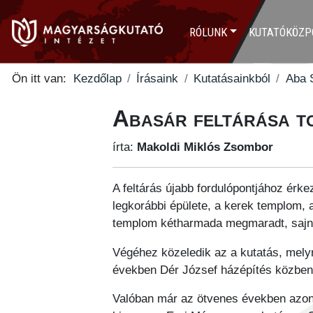
RÓLUNK
KUTATÓKÖZP
Ön itt van:
Kezdőlap
Írásaink
Kutatásainkból
Aba S
Abasár feltárása to
írta:
Makoldi Miklós Zsombor
A feltárás újabb fordulópontjához érkez
legkorábbi épülete, a kerek templom, 
templom kétharmada megmaradt, sajno
Végéhez közeledik az a kutatás, melyne
években Dér József házépítés közben 
Valóban már az ötvenes években azon