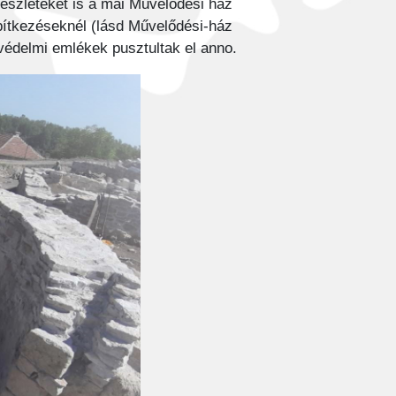
részleteket is a mai Művelődési ház
 építkezéseknél (lásd Művelődési-ház
gvédelmi emlékek pusztultak el anno.