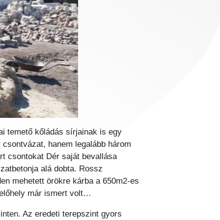
i temető kőládás sírjainak is egy
gy csontvázat, hanem legalább három
tárt csontokat Dér saját bevallása
jzatbetonja alá dobta. Rossz
nden mehetett örökre kárba a 650m2-es
lelőhely már ismert volt…
nten. Az eredeti terepszint gyors