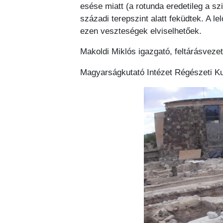
esése miatt (a rotunda eredetileg a s
századi terepszint alatt feküdtek. A 
ezen veszteségek elviselhetőek.
Makoldi Miklós igazgató, feltárásveze
Magyarságkutató Intézet Régészeti K