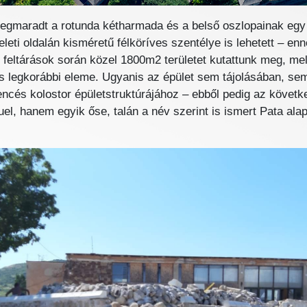
megmaradt a rotunda kétharmada és a belső oszlopainak egy ré
ti oldalán kisméretű félköríves szentélye is lehetett – enne
 feltárások során közel 1800m2 területet kutattunk meg, mel
tes legkorábbi eleme. Ugyanis az épület sem tájolásában, se
encés kolostor épületstruktúrájához – ebből pedig az követke
el, hanem egyik őse, talán a név szerint is ismert Pata ala