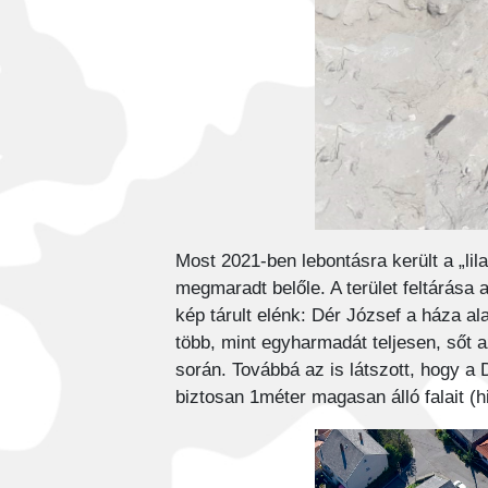
Most 2021-ben lebontásra került a „lil
megmaradt belőle. A terület feltárása 
kép tárult elénk: Dér József a háza ala
több, mint egyharmadát teljesen, sőt a
során. Továbbá az is látszott, hogy a
biztosan 1méter magasan álló falait (h