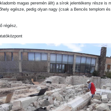
zikladomb magas peremén állt) a sírok jelentékeny része is
lelőhely egésze, pedig olyan nagy (csak a Bencés templom és
tő régész,
utatóközpont