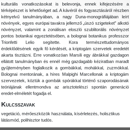
kulturális vonatkozásokat is belevonja, ennek kifejezésére a
térképészet is lehetőséget ad. A kávéról és fogyasztásáról részben
kétnyelvű tanulmányában, a nagy Duna-monográfiájában leírt
növények, egyes európai tavakra jellemző „úszó szigeteket” alkotó
növényzet, valamint a zonálisan eloszló szublitorális növényzet
pontos botanikai egyeztetésében, a bolognai botanikus professzor
Trionfetti Lelio segítette. Kora természettudományos
érdeklődésének egyik fő kérdését, a kriptogám szervetek eredetét
akarta tisztázni. Erre vonatkozóan Marsili egy ábrákkal gazdagon
ellátott tanulmányban és ennél még gazdagabb kéziratban maradt
gyűjteményben foglalkozik a gombákkal, mohákkal, zuzmókkal.
Bolognai mentorának, a híres Malpighi Marcellonak a kriptogám
szervezetek, köztük a gombák spórákkal történő szaporodásának
teóriájának ellentmondva az arisztotelészi spontán generáció
eredet-elméletét fogadja el.
Kulcsszavak
vegetáció, mérőeszközök használata, kísérletezés, holisztikus
látásmód, polihisztor tudós.