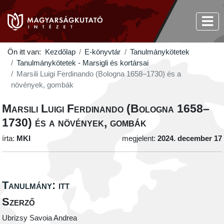
Ön itt van:
Kezdőlap
E-könyvtár
Tanulmánykötetek
Tanulmánykötetek - Marsigli és kortársai
Marsili Luigi Ferdinando (Bologna 1658–1730) és a
növények, gombák
Marsili Luigi Ferdinando (Bologna 1658–
1730) és a növények, gombák
írta:
MKI
megjelent:
2024. december 17
Tanulmány: itt
Szerző
Ubrizsy Savoia Andrea