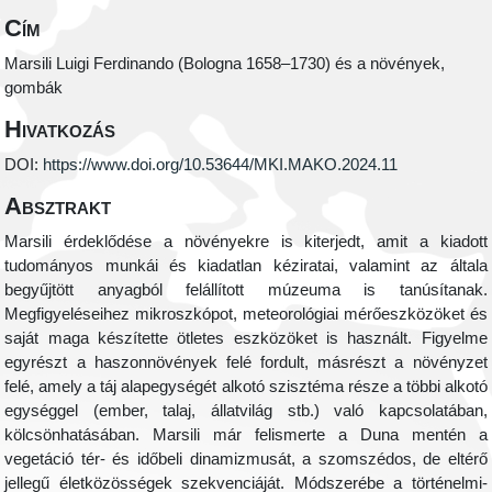
Cím
Marsili Luigi Ferdinando (Bologna 1658–1730) és a növények,
gombák
Hivatkozás
DOI:
https://www.doi.org/10.53644/MKI.MAKO.2024.11
Absztrakt
Marsili érdeklődése a növényekre is kiterjedt, amit a kiadott
tudományos munkái és kiadatlan kéziratai, valamint az általa
begyűjtött anyagból felállított múzeuma is tanúsítanak.
Megfigyeléseihez mikroszkópot, meteorológiai mérőeszközöket és
saját maga készítette ötletes eszközöket is használt. Figyelme
egyrészt a haszonnövények felé fordult, másrészt a növényzet
felé, amely a táj alapegységét alkotó szisztéma része a többi alkotó
egységgel (ember, talaj, állatvilág stb.) való kapcsolatában,
kölcsönhatásában. Marsili már felismerte a Duna mentén a
vegetáció tér- és időbeli dinamizmusát, a szomszédos, de eltérő
jellegű életközösségek szekvenciáját. Módszerébe a történelmi-