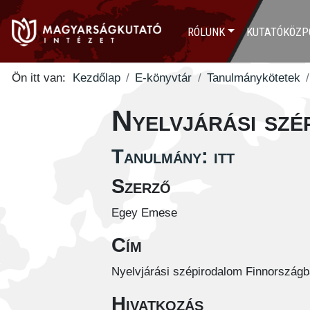
RÓLUNK
KUTATÓKÖZP
Ön itt van:
Kezdőlap
E-könyvtár
Tanulmánykötetek
Nyelvjárási sz
Tanulmány: itt
Szerző
Egey Emese
Cím
Nyelvjárási szépirodalom Finnország
Hivatkozás