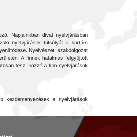
ozó. Napjainkban divat nyelvjárásban
zaki nyelvjárások túlsúlyát a kortárs
gyenlítődése. Nyelvészeti szakdolgozat
erületén. A finnek hatalmas felgyűjtött
tosan teszi közzé a finn nyelvjárások
yéb kezdeményezések a nyelvjárások