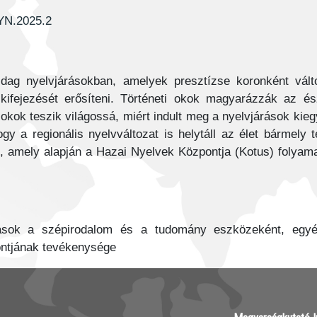
NYN.2025.2
dag nyelvjárásokban, amelyek presztízse koronként vált
s kifejezését erősíteni. Történeti okok magyarázzák az és
okok teszik világossá, miért indult meg a nyelvjárások kie
gy a regionális nyelvváltozat is helytáll az élet bármely t
k, amely alapján a Hazai Nyelvek Központja (Kotus) folyama
árások a szépirodalom és a tudomány eszközeként, eg
ontjának tevékenysége