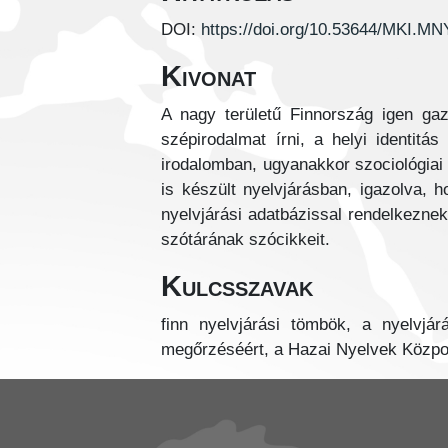
DOI:
https://doi.org/10.53644/MKI.M
Kivonat
A nagy területű Finnország igen gaz
szépirodalmat írni, a helyi identitá
irodalomban, ugyanakkor szociológiai 
is készült nyelvjárásban, igazolva, ho
nyelvjárási adatbázissal rendelkezne
szótárának szócikkeit.
Kulcsszavak
finn nyelvjárási tömbök, a nyelvj
megőrzéséért, a Hazai Nyelvek Közp