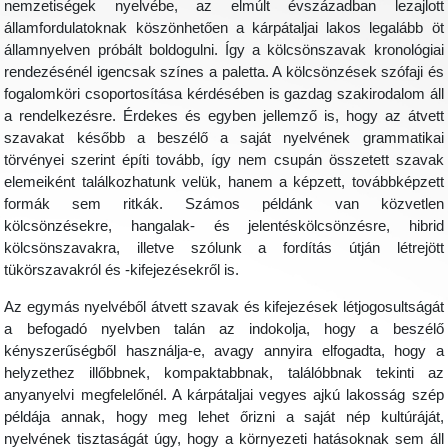
nemzetiségek nyelvébe, az elmúlt évszázadban lezajlott
államfordulatoknak köszönhetően a kárpátaljai lakos legalább öt
államnyelven próbált boldogulni. Így a kölcsönszavak kronológiai
rendezésénél igencsak színes a paletta. A kölcsönzések szófaji és
fogalomköri csoportosítása kérdésében is gazdag szakirodalom áll
a rendelkezésre. Érdekes és egyben jellemző is, hogy az átvett
szavakat később a beszélő a saját nyelvének grammatikai
törvényei szerint építi tovább, így nem csupán összetett szavak
elemeiként találkozhatunk velük, hanem a képzett, továbbképzett
formák sem ritkák. Számos példánk van közvetlen
kölcsönzésekre, hangalak- és jelentéskölcsönzésre, hibrid
kölcsönszavakra, illetve szólunk a fordítás útján létrejött
tükörszavakról és -kifejezésekről is.
Az egymás nyelvéből átvett szavak és kifejezések létjogosultságát
a befogadó nyelvben talán az indokolja, hogy a beszélő
kényszerűségből használja-e, avagy annyira elfogadta, hogy a
helyzethez illőbbnek, kompaktabbnak, találóbbnak tekinti az
anyanyelvi megfelelőnél. A kárpátaljai vegyes ajkú lakosság szép
példája annak, hogy meg lehet őrizni a saját nép kultúráját,
nyelvének tisztaságát úgy, hogy a környezeti hatásoknak sem áll