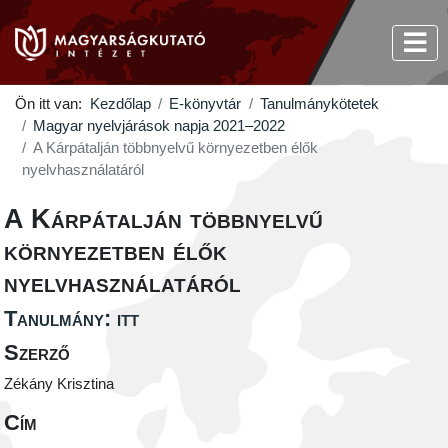
Ön itt van:
Kezdőlap
E-könyvtár
Tanulmánykötetek
Magyar nyelvjárások napja 2021–2022
A Kárpátalján többnyelvű környezetben élők
nyelvhasználatáról
A Kárpátalján többnyelvű
környezetben élők
nyelvhasználatáról
Tanulmány: itt
Szerző
Zékány Krisztina
Cím