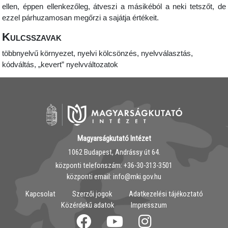
ellen, éppen ellenkezőleg, átveszi a másikéból a neki tetszőt, de
ezzel párhuzamosan megőrzi a sajátja értékeit.
Kulcsszavak
többnyelvű környezet, nyelvi kölcsönzés, nyelvválasztás,
kódváltás, „kevert” nyelvváltozatok
Magyarságkutató Intézet
1062 Budapest, Andrássy út 64.
központi telefonszám: ‭+36-30-313-3501
központi email: info@mki.gov.hu
Kapcsolat
Szerzői jogok
Adatkezelési tájékoztató
Közérdekű adatok
Impresszum