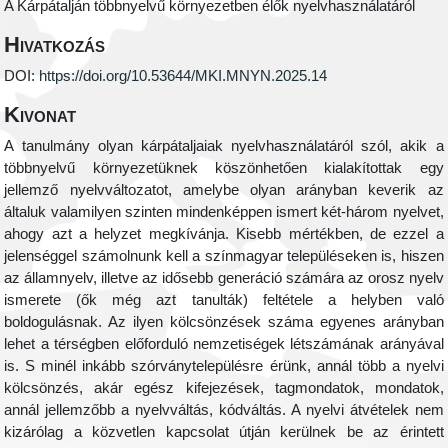
A Kárpátalján többnyelvű környezetben élők nyelvhasználatáról
Hivatkozás
DOI:
https://doi.org/10.53644/MKI.MNYN.2025.14
Kivonat
A tanulmány olyan kárpátaljaiak nyelvhasználatáról szól, akik a
többnyelvű környezetüknek köszönhetően kialakítottak egy
jellemző nyelvváltozatot, amelybe olyan arányban keverik az
általuk valamilyen szinten mindenképpen ismert két-három nyelvet,
ahogy azt a helyzet megkívánja. Kisebb mértékben, de ezzel a
jelenséggel számolnunk kell a színmagyar településeken is, hiszen
az államnyelv, illetve az idősebb generáció számára az orosz nyelv
ismerete (ők még azt tanulták) feltétele a helyben való
boldogulásnak. Az ilyen kölcsönzések száma egyenes arányban
lehet a térségben előforduló nemzetiségek létszámának arányával
is. S minél inkább szórványtelepülésre érünk, annál több a nyelvi
kölcsönzés, akár egész kifejezések, tagmondatok, mondatok,
annál jellemzőbb a nyelvváltás, kódváltás. A nyelvi átvételek nem
kizárólag a közvetlen kapcsolat útján kerülnek be az érintett