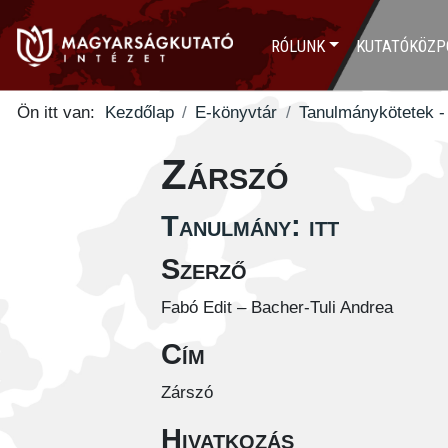
RÓLUNK
KUTATÓKÖZP
Ön itt van:
Kezdőlap
E-könyvtár
Tanulmánykötetek -
Zárszó
Tanulmány: itt
Szerző
Fabó Edit – Bacher-Tuli Andrea
Cím
Zárszó
Hivatkozás