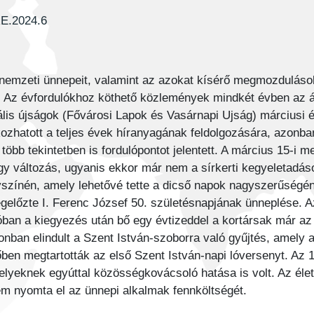
RE.2024.6
 nemzeti ünnepeit, valamint az azokat kísérő megmozdulás
a. Az évfordulókhoz köthető közlemények mindkét évben az átn
rális újságok (Fővárosi Lapok és Vasárnapi Ujság) márciusi
kozhatott a teljes évek híranyagának feldolgozására, azonba
 több tekintetben is fordulópontot jelentett. A március 15-
gy változás, ugyanis ekkor már nem a sírkerti kegyeletadás
színén, amely lehetővé tette a dicső napok nagyszerűségén
egelőzte I. Ferenc József 50. születésnapjának ünneplése. 
ban a kiegyezés után bő egy évtizeddel a kortársak már az
onban elindult a Szent István-szoborra való gyűjtés, amely a
ben megtartották az első Szent István-napi lóversenyt. Az 
elyeknek egyúttal közösségkovácsoló hatása is volt. Az él
em nyomta el az ünnepi alkalmak fennköltségét.