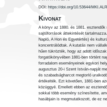
DOI:
https://doi.org/10.53644/MKI.AL
Kivonat
A könyv az 1880. és 1881. esztendők
sajtóforrások áttekintését tartalmazz
Napló, A Hon és Egyetértés) és kultu
koncentrálódtak. A kutatás nem vállal
hűen tükrözték, hogy az adott időszak
forgatókönyvében 1881-ben történt na
forradalom eseményeinek egykori hely
augusztus 20-i Szent István-napját m
és szabadságharcot megtorló uralkodó
értékelték. Ezt követően, 1881-ben az
közüggyé. Emellett ebben az esztendő
sokkal több esemény színesítette, am
hasábjain is megmutatkozott, de ez n