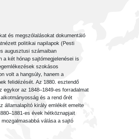
okat és megszólalásokat dokumentáló
ézett politikai napilapok (Pesti
 és augusztusi számaiban
n a két hónap sajtómegjelenései is
i megemlékezések szokásos
on volt a hangsúly, hanem a
ek felidézését. Az 1880. esztendő
Az egykor az 1848–1849-es forradalmat
 alkotmányosság és a rend őrét
z államalapító király emlékét emelte
1880–1881-es évek hétköznapjait
et mozgalmasabbá válása a sajtó