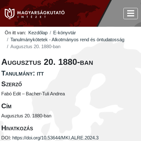
Ön itt van:
Kezdőlap
E-könyvtár
Tanulmánykötetek - Alkotmányos rend és öntudatosság
Augusztus 20. 1880-ban
Augusztus 20. 1880-ban
Tanulmány: itt
Szerző
Fabó Edit – Bacher-Tuli Andrea
Cím
Augusztus 20. 1880-ban
Hivatkozás
DOI:
https://doi.org/10.53644/MKI.ALRE.2024.3