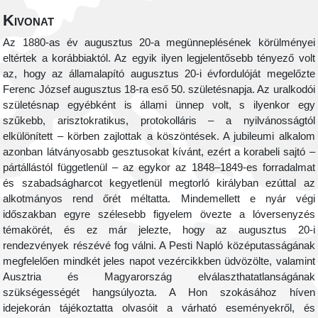
Kivonat
Az 1880-as év augusztus 20-a megünneplésének körülményei
eltértek a korábbiaktól. Az egyik ilyen legjelentősebb tényező volt
az, hogy az államalapító augusztus 20-i évfordulóját megelőzte
Ferenc József augusztus 18-ra eső 50. születésnapja. Az uralkodói
születésnap egyébként is állami ünnep volt, s ilyenkor egy
szűkebb, arisztokratikus, protokolláris – a nyilvánosságtól
elkülönített – körben zajlottak a köszöntések. A jubileumi alkalom
azonban látványosabb gesztusokat kívánt, ezért a korabeli sajtó –
pártállástól függetlenül – az egykor az 1848–1849-es forradalmat
és szabadságharcot kegyetlenül megtorló királyban ezúttal az
alkotmányos rend őrét méltatta. Mindemellett e nyár végi
időszakban egyre szélesebb figyelem övezte a lóversenyzés
témakörét, és ez már jelezte, hogy az augusztus 20-i
rendezvények részévé fog válni. A Pesti Napló középutasságának
megfelelően mindkét jeles napot vezércikkben üdvözölte, valamint
Ausztria és Magyarország elválaszthatatlanságának
szükségességét hangsúlyozta. A Hon szokásához híven
idejekorán tájékoztatta olvasóit a várható eseményekről, és