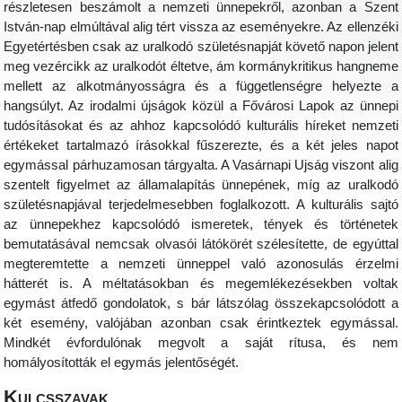
részletesen beszámolt a nemzeti ünnepekről, azonban a Szent
István-nap elmúltával alig tért vissza az eseményekre. Az ellenzéki
Egyetértésben csak az uralkodó születésnapját követő napon jelent
meg vezércikk az uralkodót éltetve, ám kormánykritikus hangneme
mellett az alkotmányosságra és a függetlenségre helyezte a
hangsúlyt. Az irodalmi újságok közül a Fővárosi Lapok az ünnepi
tudósításokat és az ahhoz kapcsolódó kulturális híreket nemzeti
értékeket tartalmazó írásokkal fűszerezte, és a két jeles napot
egymással párhuzamosan tárgyalta. A Vasárnapi Ujság viszont alig
szentelt figyelmet az államalapítás ünnepének, míg az uralkodó
születésnapjával terjedelmesebben foglalkozott. A kulturális sajtó
az ünnepekhez kapcsolódó ismeretek, tények és történetek
bemutatásával nemcsak olvasói látókörét szélesítette, de egyúttal
megteremtette a nemzeti ünneppel való azonosulás érzelmi
hátterét is. A méltatásokban és megemlékezésekben voltak
egymást átfedő gondolatok, s bár látszólag összekapcsolódott a
két esemény, valójában azonban csak érintkeztek egymással.
Mindkét évfordulónak megvolt a saját rítusa, és nem
homályosították el egymás jelentőségét.
Kulcsszavak