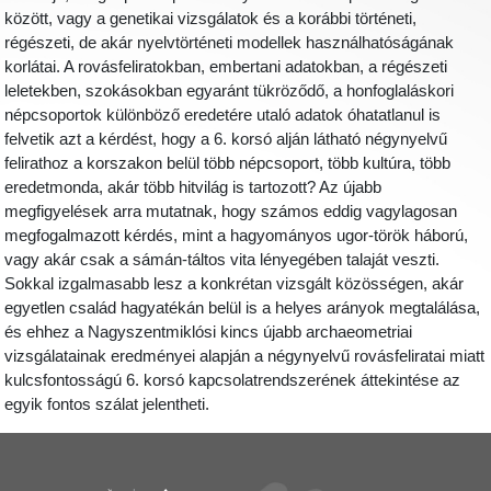
között, vagy a genetikai vizsgálatok és a korábbi történeti,
régészeti, de akár nyelvtörténeti modellek használhatóságának
korlátai. A rovásfeliratokban, embertani adatokban, a régészeti
leletekben, szokásokban egyaránt tükröződő, a honfoglaláskori
népcsoportok különböző eredetére utaló adatok óhatatlanul is
felvetik azt a kérdést, hogy a 6. korsó alján látható négynyelvű
felirathoz a korszakon belül több népcsoport, több kultúra, több
eredetmonda, akár több hitvilág is tartozott? Az újabb
megfigyelések arra mutatnak, hogy számos eddig vagylagosan
megfogalmazott kérdés, mint a hagyományos ugor-török háború,
vagy akár csak a sámán-táltos vita lényegében talaját veszti.
Sokkal izgalmasabb lesz a konkrétan vizsgált közösségen, akár
egyetlen család hagyatékán belül is a helyes arányok megtalálása,
és ehhez a Nagyszentmiklósi kincs újabb archaeometriai
vizsgálatainak eredményei alapján a négynyelvű rovásfeliratai miatt
kulcsfontosságú 6. korsó kapcsolatrendszerének áttekintése az
egyik fontos szálat jelentheti.