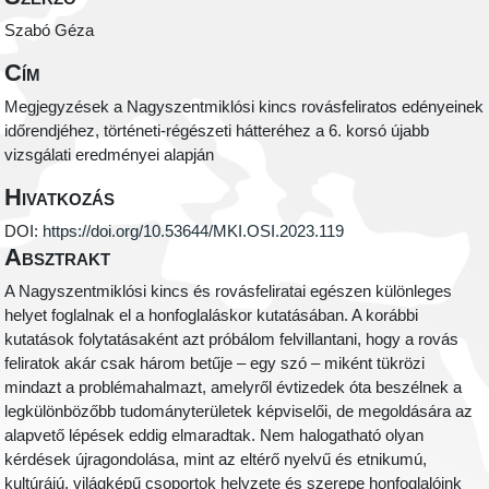
Szabó Géza
Cím
Megjegyzések a Nagyszentmiklósi kincs rovásfeliratos edényeinek
időrendjéhez, történeti-régészeti hátteréhez a 6. korsó újabb
vizsgálati eredményei alapján
Hivatkozás
DOI:
https://doi.org/10.53644/MKI.OSI.2023.119
Absztrakt
A Nagyszentmiklósi kincs és rovásfeliratai egészen különleges
helyet foglalnak el a honfoglaláskor kutatásában. A korábbi
kutatások folytatásaként azt próbálom felvillantani, hogy a rovás
feliratok akár csak három betűje – egy szó – miként tükrözi
mindazt a problémahalmazt, amelyről évtizedek óta beszélnek a
legkülönbözőbb tudományterületek képviselői, de megoldására az
alapvető lépések eddig elmaradtak. Nem halogatható olyan
kérdések újragondolása, mint az eltérő nyelvű és etnikumú,
kultúrájú, világképű csoportok helyzete és szerepe honfoglalóink