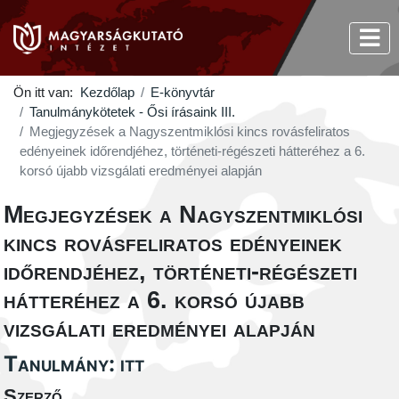
Ön itt van:
Kezdőlap
E-könyvtár
Tanulmánykötetek - Ősi írásaink III.
Megjegyzések a Nagyszentmiklósi kincs rovásfeliratos
edényeinek időrendjéhez, történeti-régészeti hátteréhez a 6.
korsó újabb vizsgálati eredményei alapján
Megjegyzések a Nagyszentmiklósi
kincs rovásfeliratos edényeinek
időrendjéhez, történeti-régészeti
hátteréhez a 6. korsó újabb
vizsgálati eredményei alapján
Tanulmány: itt
Szerző