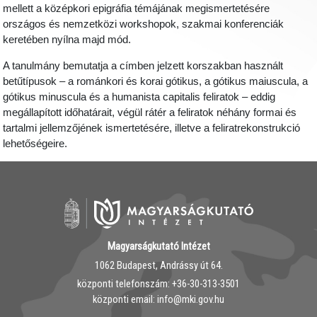
mellett a középkori epigráfia témájának megismertetésére
országos és nemzetközi workshopok, szakmai konferenciák
keretében nyílna majd mód.
A tanulmány bemutatja a címben jelzett korszakban használt
betűtípusok – a románkori és korai gótikus, a gótikus maiuscula, a
gótikus minuscula és a humanista capitalis feliratok – eddig
megállapított időhatárait, végül rátér a feliratok néhány formai és
tartalmi jellemzőjének ismertetésére, illetve a feliratrekonstrukció
lehetőségeire.
Magyarságkutató Intézet
1062 Budapest, Andrássy út 64.
központi telefonszám: ‭+36-30-313-3501
központi email: info@mki.gov.hu