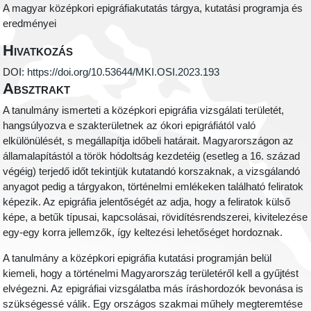
A magyar középkori epigráfiakutatás tárgya, kutatási programja és
eredményei
Hivatkozás
DOI:
https://doi.org/10.53644/MKI.OSI.2023.193
Absztrakt
A tanulmány ismerteti a középkori epigráfia vizsgálati területét,
hangsúlyozva e szakterületnek az ókori epigráfiától való
elkülönülését, s megállapítja időbeli határait. Magyarországon az
államalapítástól a török hódoltság kezdetéig (esetleg a 16. század
végéig) terjedő időt tekintjük kutatandó korszaknak, a vizsgálandó
anyagot pedig a tárgyakon, történelmi emlékeken található feliratok
képezik. Az epigráfia jelentőségét az adja, hogy a feliratok külső
képe, a betűk típusai, kapcsolásai, rövidítésrendszerei, kivitelezése
egy-egy korra jellemzők, így keltezési lehetőséget hordoznak.
A tanulmány a középkori epigráfia kutatási programján belül
kiemeli, hogy a történelmi Magyarország területéről kell a gyűjtést
elvégezni. Az epigráfiai vizsgálatba más íráshordozók bevonása is
szükségessé válik. Egy országos szakmai műhely megteremtése