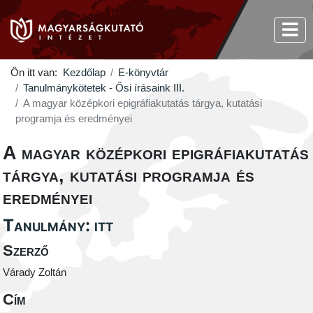
Ön itt van:
Kezdőlap
E-könyvtár
Tanulmánykötetek - Ősi írásaink III.
A magyar középkori epigráfiakutatás tárgya, kutatási
programja és eredményei
A magyar középkori epigráfiakutatás
tárgya, kutatási programja és
eredményei
Tanulmány: itt
Szerző
Várady Zoltán
Cím