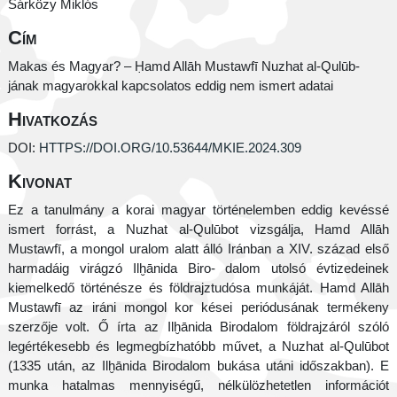
Sárközy Miklós
Cím
Makas és Magyar? – Ḥamd Allāh Mustawfī Nuzhat al-Qulūb-
jának magyarokkal kapcsolatos eddig nem ismert adatai
Hivatkozás
DOI:
HTTPS://DOI.ORG/10.53644/MKIE.2024.309
Kivonat
Ez a tanulmány a korai magyar történelemben eddig kevéssé
ismert forrást, a Nuzhat al-Qulūbot vizsgálja, Hamd Allāh
Mustawfī, a mongol uralom alatt álló Iránban a XIV. század első
harmadáig virágzó Ilḫānida Biro- dalom utolsó évtizedeinek
kiemelkedő történésze és földrajztudósa munkáját. Hamd Allāh
Mustawfī az iráni mongol kor kései periódusának termékeny
szerzője volt. Ő írta az Ilḫānida Birodalom földrajzáról szóló
legértékesebb és legmegbízhatóbb művet, a Nuzhat al-Qulūbot
(1335 után, az Ilḫānida Birodalom bukása utáni időszakban). E
munka hatalmas mennyiségű, nélkülözhetetlen információt