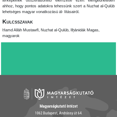
térképeinek összehasonlító elemzése ezért elengedhetetlen
ahhoz, hogy pontos adatokra tehessünk szert a Nuzhat al-Qulūb
lehetséges magyar vonatkozású ál- lításairól.
Kulcsszavak
Ḥ
amd Allāh Mustawfī, Nuzhat al-Qulūb, Il
ḫ
ānidák Magas,
magyarok
Magyarságkutató Intézet
1062 Budapest, Andrássy út 64.