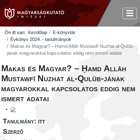
Ön itt van:
Kezdőlap
E-könyvtár
Évkönyv 2024. - tanulmányok
Makas és Magyar? – Ḥamd Allāh Mustawfī Nuzhat al-Qulūb-
jának magyarokkal kapcsolatos eddig nem ismert adatai
Makas és Magyar? – Ḥamd Allāh
Mustawfī Nuzhat al-Qulūb-jának
magyarokkal kapcsolatos eddig nem
ismert adatai
Tanulmány: itt
Szerző