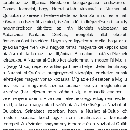
tartalmaz az Ilḫānida Birodalom közigazgatási rendszeréről.
Fontos kiemelni, hogy Ḥamd Allāh Mustawfī a Nuzhat al-
Qulūbban sikeresen felelevenítette az Īrān Zamīnról és a haft
kišwar rendszerről alkotott, iszlám előtti elképzeléseket, amely
nagymértékben tükrözte az iráni identitás változásait az
Abbászida Kalifátus 1258-as, mongolok által okozott
összeomlását követően. Ugyanilyen figyelemre méltó, hogy ez a
gyakran figyelmen kívül hagyott forrás magyarokkal kapcsolatos
utalásokat tartalmaz az Ilḫānida Birodalom határvidékeinek
leírásakor. A Nuzhat al-Qulūb két alkalommal is megemlíti M.g. ī.
r. (vagy M.k.s) népét és a Bāšqūrd nevű helyet. Jelen tanulmány
a Nuzhat al-Qulūb e megjegyéseit vizsgálja, értékelve annak
lehetséges magyar vonat- kozásait. Míg az első esetben a M.g.ī.r
név és a magyarok azonosításának esélye meglehetősen
szerény (bár teljesen nem zárható ki), a második esetben –
véleményem szerint – valóban felvethető egy eddig nem észlelt
rövid, a korai magyarokról szóló utalás lehetősége a Nuzhat al-
Qulūbban. Sajnálatos azonban, hogy a Nuzhat al-Qulūb két
modern kiadása közül egyik sem tartalmazza a kéziratok
térképeit. A kéziratos hagyomány ismerete és a Nuzhat al-Qulūb