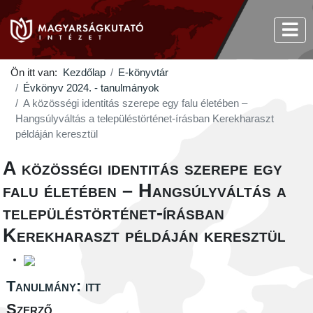
Ön itt van:
Kezdőlap
E-könyvtár
Évkönyv 2024. - tanulmányok
A közösségi identitás szerepe egy falu életében –
Hangsúlyváltás a településtörténet-írásban Kerekharaszt
példáján keresztül
A közösségi identitás szerepe egy
falu életében – Hangsúlyváltás a
településtörténet-írásban
Kerekharaszt példáján keresztül
Tanulmány: itt
Szerző