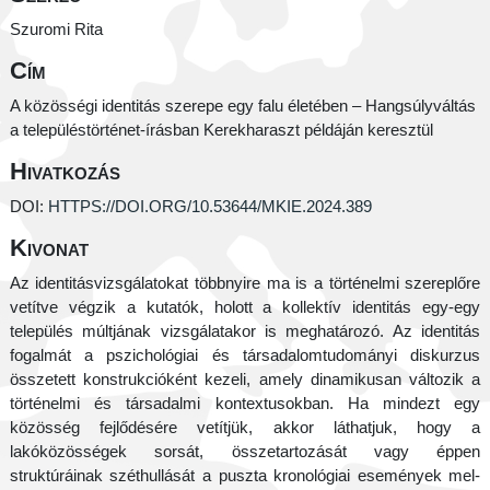
Szuromi Rita
Cím
A közösségi identitás szerepe egy falu életében – Hangsúlyváltás
a településtörténet-írásban Kerekharaszt példáján keresztül
Hivatkozás
DOI:
HTTPS://DOI.ORG/10.53644/MKIE.2024.389
Kivonat
Az identitásvizsgálatokat többnyire ma is a történelmi szereplőre
vetítve végzik a kutatók, holott a kollektív identitás egy-egy
település múltjának vizsgálatakor is meghatározó. Az identitás
fogalmát a pszichológiai és társadalomtudományi diskurzus
összetett konstrukcióként kezeli, amely dinamikusan változik a
történelmi és társadalmi kontextusokban. Ha mindezt egy
közösség fejlődésére vetítjük, akkor láthatjuk, hogy a
lakóközösségek sorsát, összetartozását vagy éppen
struktúráinak széthullását a puszta kronológiai események mel-