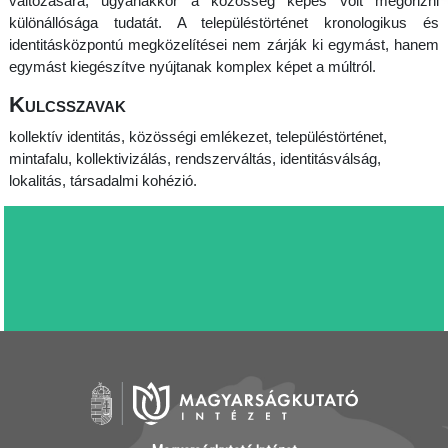
változására, ugyanakkor a közösség képes volt megőrizni
különállósága tudatát. A településtörténet kronologikus és
identitásközpontú megközelítései nem zárják ki egymást, hanem
egymást kiegészítve nyújtanak komplex képet a múltról.
Kulcsszavak
kollektív identitás, közösségi emlékezet, településtörténet,
mintafalu, kollektivizálás, rendszerváltás, identitásválság,
lokalitás, társadalmi kohézió.