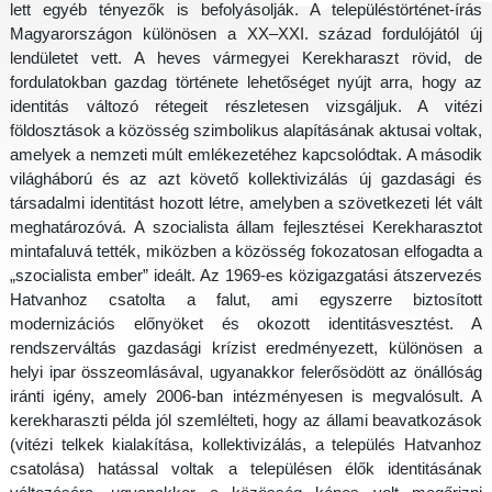
lett egyéb tényezők is befolyásolják. A településtörténet-írás
Magyarországon különösen a XX–XXI. század fordulójától új
lendületet vett. A heves vármegyei Kerekharaszt rövid, de
fordulatokban gazdag története lehetőséget nyújt arra, hogy az
identitás változó rétegeit részletesen vizsgáljuk. A vitézi
földosztások a közösség szimbolikus alapításának aktusai voltak,
amelyek a nemzeti múlt emlékezetéhez kapcsolódtak. A második
világháború és az azt követő kollektivizálás új gazdasági és
társadalmi identitást hozott létre, amelyben a szövetkezeti lét vált
meghatározóvá. A szocialista állam fejlesztései Kerekharasztot
mintafaluvá tették, miközben a közösség fokozatosan elfogadta a
„szocialista ember” ideált. Az 1969-es közigazgatási átszervezés
Hatvanhoz csatolta a falut, ami egyszerre biztosított
modernizációs előnyöket és okozott identitásvesztést. A
rendszerváltás gazdasági krízist eredményezett, különösen a
helyi ipar összeomlásával, ugyanakkor felerősödött az önállóság
iránti igény, amely 2006-ban intézményesen is megvalósult. A
kerekharaszti példa jól szemlélteti, hogy az állami beavatkozások
(vitézi telkek kialakítása, kollektivizálás, a település Hatvanhoz
csatolása) hatással voltak a településen élők identitásának