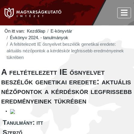
Ön itt van:
Kezdőlap
E-könyvtár
Évkönyv 2024. - tanulmányok
A feltételezett IE ősnyelvet beszélők genetikai eredete:
aktuális nézőpontok a kérdéskör legfrissebb eredményeinek
tükrében
A feltételezett IE ősnyelvet
beszélők genetikai eredete: aktuális
nézőpontok a kérdéskör legfrissebb
eredményeinek tükrében
Tanulmány: itt
Szerző