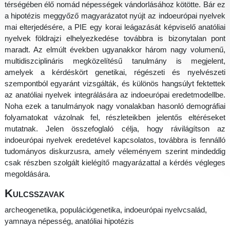
térségében élő nomád népességek vándorlásához kötötte. Bár ez
a hipotézis meggyőző magyarázatot nyújt az indoeurópai nyelvek
mai elterjedésére, a PIE egy korai leágazását képviselő anatóliai
nyelvek földrajzi elhelyezkedése továbbra is bizonytalan pont
maradt. Az elmúlt években ugyanakkor három nagy volumenű,
multidiszciplináris megközelítésű tanulmány is megjelent,
amelyek a kérdéskört genetikai, régészeti és nyelvészeti
szempontból egyaránt vizsgálták, és különös hangsúlyt fektettek
az anatóliai nyelvek integrálására az indoeurópai eredetmodellbe.
Noha ezek a tanulmányok nagy vonalakban hasonló demográfiai
folyamatokat vázolnak fel, részleteikben jelentős eltéréseket
mutatnak. Jelen összefoglaló célja, hogy rávilágítson az
indoeurópai nyelvek eredetével kapcsolatos, továbbra is fennálló
tudományos diskurzusra, amely véleményem szerint mindeddig
csak részben szolgált kielégítő magyarázattal a kérdés végleges
megoldására.
Kulcsszavak
archeogenetika, populációgenetika, indoeurópai nyelvcsalád,
yamnaya népesség, anatóliai hipotézis