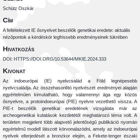
Schütz Oszkár
Cím
A feltételezett IE ősnyelvet beszélők genetikai eredete: aktuális
nézőpontok a kérdéskör legfrissebb eredményeinek tükrében
Hivatkozás
DOI:
HTTPS://DOI.ORG/10.53644/MKIE.2024.333
Kivonat
Az indoeurópai (IE) nyelvcsalád a Föld legnépesebb
nyelvcsaládja. Az összehasonlító nyelvészet eredményei alapján
egyértelműen kimutatható, hogy valamennyi ága egy közös
ősnyelvre, a protoindoeurópai (PIE) nyelvre vezethető vissza. A
PIE-t beszélők genetikai eredetének vizsgálata már az
archeogenetikai kutatások kezdetétől meghatározó téma volt. A
területen megjelent több alapvető jelentőségű publikáció nyomán
egyértelmű modell látszott körvonalazódni, amely az indoeurópai
nyelvek elterjedését a bronzkor elején, a Fekete-tenger északi