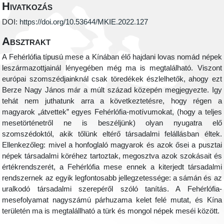
Hivatkozás
DOI:
https://doi.org/10.53644/MKIE.2022.127
Absztrakt
A Fehérlófia típusú mese a Kínában élő hajdani lovas nomád népek
leszármazottjainál lényegében még ma is megtalálható. Viszont
európai szomszédjainknál csak töredékek észlelhetők, ahogy ezt
Berze Nagy János már a múlt század közepén megjegyezte. Igy
tehát nem juthatunk arra a következtetésre, hogy régen a
magyarok „átvettek” egyes Fehérlófia-motívumokat, (hogy a teljes
mesetörténetről ne is beszéljünk) olyan nyugatra elő
szomszédoktól, akik tőlünk eltérő társadalmi felállásban éltek.
Ellenkezőleg: mivel a honfoglaló magyarok és azok ősei a pusztai
népek társadalmi köréhez tartoztak, megosztva azok szokásait és
értékrendszerét, a Fehérlófia mese ennek a kiterjedt társadalmi
rendszernek az egyik legfontosabb jellegzetessége: a sámán és az
uralkodó társadalmi szerepéről szóló tanítás. A Fehérlófia-
mesefolyamat nagyszámú párhuzama kelet felé mutat, és Kína
területén ma is megtalállható a türk és mongol népek meséi között.