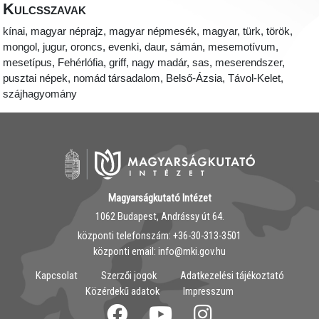
Kulcsszavak
kínai, magyar néprajz, magyar népmesék, magyar, türk, török,
mongol, jugur, oroncs, evenki, daur, sámán, mesemotívum,
mesetípus, Fehérlófia, griff, nagy madár, sas, meserendszer,
pusztai népek, nomád társadalom, Belső-Ázsia, Távol-Kelet,
szájhagyomány
Magyarságkutató Intézet
1062 Budapest, Andrássy út 64.
központi telefonszám: ‭+36-30-313-3501
központi email: info@mki.gov.hu
Kapcsolat
Szerzői jogok
Adatkezelési tájékoztató
Közérdekű adatok
Impresszum