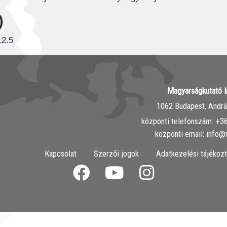
)
.2.5
Magyarságkutató I
1062 Budapest, András
központi telefonszám: ‭+
központi email: info@
Kapcsolat
Szerzői jogok
Adatkezelési tájékozt