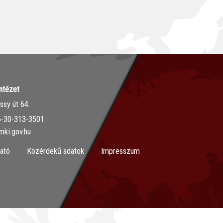
ntézet
sy út 64.
36-30-313-3501
mki.gov.hu
ató
Közérdekű adatok
Impresszum