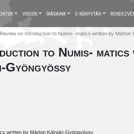
ONTOK
VIDEÓK
ÍRÁSAINK
E-KÖNYVTÁR
RENDEZVÉ
Review on Introduction to Numis- matics written by Márton
duction to Numis- matics 
i-Gyöngyössy
ics written by Márton Kálnoki-Gyöngyössy