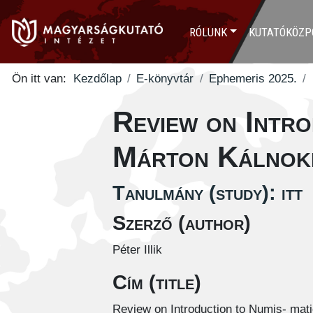
RÓLUNK
KUTATÓKÖZP
Ön itt van:
Kezdőlap
E-könyvtár
Ephemeris 2025.
Review on Intro
Márton Kálnok
Tanulmány (study): itt
Szerző (author)
Péter Illik
Cím (title)
Review on Introduction to Numis- mat