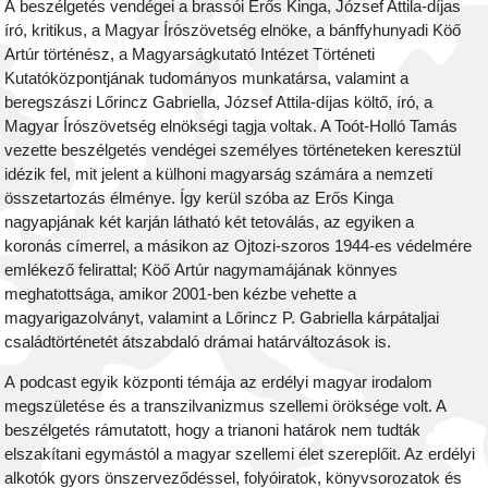
A beszélgetés vendégei a brassói Erős Kinga, József Attila-díjas
író, kritikus, a Magyar Írószövetség elnöke, a bánffyhunyadi Köő
Artúr történész, a Magyarságkutató Intézet Történeti
Kutatóközpontjának tudományos munkatársa, valamint a
beregszászi Lőrincz Gabriella, József Attila-díjas költő, író, a
Magyar Írószövetség elnökségi tagja voltak. A Toót-Holló Tamás
vezette beszélgetés vendégei személyes történeteken keresztül
idézik fel, mit jelent a külhoni magyarság számára a nemzeti
összetartozás élménye. Így kerül szóba az Erős Kinga
nagyapjának két karján látható két tetoválás, az egyiken a
koronás címerrel, a másikon az Ojtozi-szoros 1944-es védelmére
emlékező felirattal; Köő Artúr nagymamájának könnyes
meghatottsága, amikor 2001-ben kézbe vehette a
magyarigazolványt, valamint a Lőrincz P. Gabriella kárpátaljai
családtörténetét átszabdaló drámai határváltozások is.
A podcast egyik központi témája az erdélyi magyar irodalom
megszületése és a transzilvanizmus szellemi öröksége volt. A
beszélgetés rámutatott, hogy a trianoni határok nem tudták
elszakítani egymástól a magyar szellemi élet szereplőit. Az erdélyi
alkotók gyors önszerveződéssel, folyóiratok, könyvsorozatok és