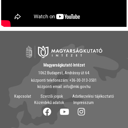
Magyarságkutató Intézet
1062 Budapest, Andrássy út 64.
központi telefonszám: ‭+36-30-313-3501
központi email: info@mki.gov.hu
Kapcsolat
Szerzői jogok
Adatkezelési tájékoztató
Közérdekű adatok
Impresszum