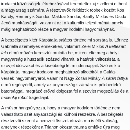
irodalmi közösségek létrehozásával teremtettek új szellemi otthont
a magyarság számára. A résztvevők felidéztik többek között Kós
Károly, Reményik Sándor, Makkai Sándor, Bánffy Miklós és Dsida
Jenő munkásságát, valamint azt a kulturális teljesítményt, amely
máig meghatározó része a magyar irodalmi hagyománynak.
A beszélgetés kitér Kárpátalja sajátos történelmi sorsára is. Lőrincz
Gabriella személyes emlékeken, valamint Zelei Miklós
A kettézárt
falu
című művén keresztül mutatta be, miként élte meg a helyi
magyarság a huszadik század viharait, a határok változását, a
szovjet időszakot és a kisebbségi lét mindennapjait. Szó esik a
kárpátaljai magyar irodalom meghatározó alkotóiról, a Gulág-
versek hagyományáról, valamint Nagy Zoltán Mihály
A sátán fattya
című regényéről, amely az anyaország számára is példaértékű
bátorsággal, megrázó erővel dolgozta fel a szovjet megszállás és a
málenkij robot
tragédiáját.
A műsor hangsúlyozza, hogy a magyar irodalom története nem
választható szét anyaországi és külhoni részekre. A beszélgetés
résztvevői szerint a nemzeti összetartozás ma is élő valóság,
amelynek részeként a Trianon okozta trauma emléke újra meg