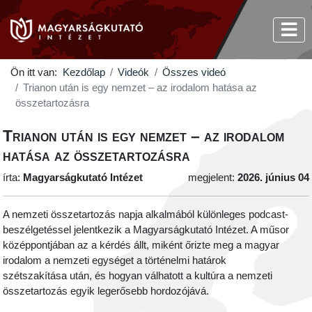
Ön itt van:
Kezdőlap
Videók
Összes videó
Trianon után is egy nemzet – az irodalom hatása az
összetartozásra
Trianon után is egy nemzet – az irodalom
hatása az összetartozásra
írta:
Magyarságkutató Intézet
megjelent:
2026. június 04
A nemzeti összetartozás napja alkalmából különleges podcast-
beszélgetéssel jelentkezik a Magyarságkutató Intézet. A műsor
középpontjában az a kérdés állt, miként őrizte meg a magyar
irodalom a nemzeti egységet a történelmi határok
szétszakítása után, és hogyan válhatott a kultúra a nemzeti
összetartozás egyik legerősebb hordozójává.