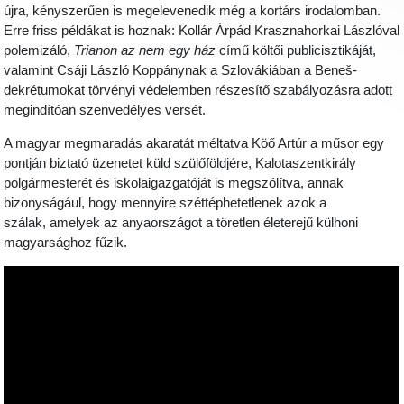
újra, kényszerűen is megelevenedik még a kortárs irodalomban.
Erre friss példákat is hoznak: Kollár Árpád Krasznahorkai Lászlóval
polemizáló,
Trianon az nem egy ház
című költői publicisztikáját,
valamint Csáji László Koppánynak a Szlovákiában a Beneš-
dekrétumokat törvényi védelemben részesítő szabályozásra adott
megindítóan szenvedélyes versét.
A magyar megmaradás akaratát méltatva Köő Artúr a műsor egy
pontján biztató üzenetet küld szülőföldjére, Kalotaszentkirály
polgármesterét és iskolaigazgatóját is megszólítva, annak
bizonyságául, hogy mennyire széttéphetetlenek azok a
szálak, amelyek az anyaországot a töretlen életerejű külhoni
magyarsághoz fűzik.