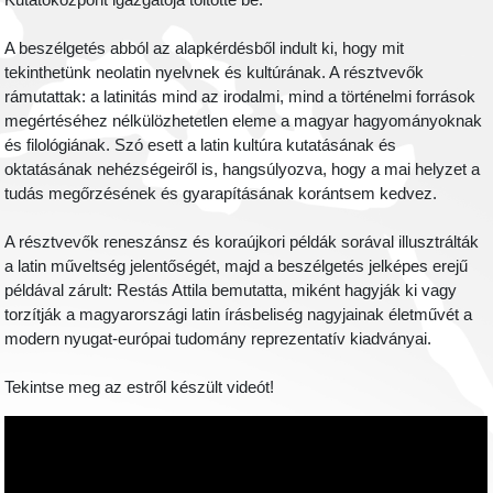
Kutatóközpont igazgatója töltötte be.
A beszélgetés abból az alapkérdésből indult ki, hogy mit
tekinthetünk neolatin nyelvnek és kultúrának. A résztvevők
rámutattak: a latinitás mind az irodalmi, mind a történelmi források
megértéséhez nélkülözhetetlen eleme a magyar hagyományoknak
és filológiának. Szó esett a latin kultúra kutatásának és
oktatásának nehézségeiről is, hangsúlyozva, hogy a mai helyzet a
tudás megőrzésének és gyarapításának korántsem kedvez.
A résztvevők reneszánsz és koraújkori példák sorával illusztrálták
a latin műveltség jelentőségét, majd a beszélgetés jelképes erejű
példával zárult: Restás Attila bemutatta, miként hagyják ki vagy
torzítják a magyarországi latin írásbeliség nagyjainak életművét a
modern nyugat-európai tudomány reprezentatív kiadványai.
Tekintse meg az estről készült videót!