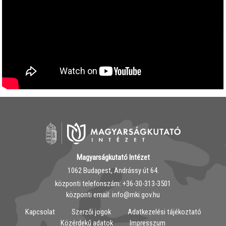
Magyarságkutató Intézet
1062 Budapest, Andrássy út 64.
központi telefonszám: ‭+36-30-313-3501
központi email: info@mki.gov.hu
Kapcsolat
Szerzői jogok
Adatkezelési tájékoztató
Közérdekű adatok
Impresszum