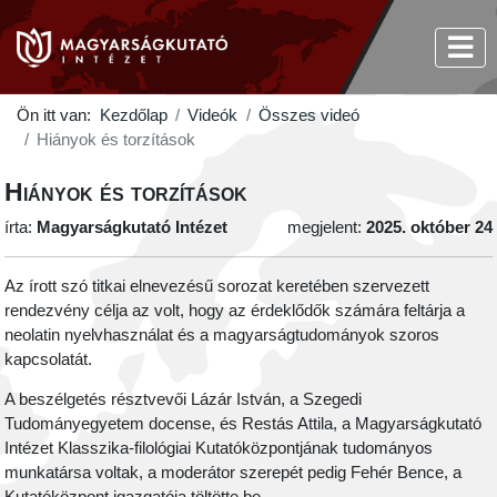
Ön itt van:
Kezdőlap
Videók
Összes videó
Hiányok és torzítások
Hiányok és torzítások
írta:
Magyarságkutató Intézet
megjelent:
2025. október 24
Az írott szó titkai elnevezésű sorozat keretében szervezett
rendezvény célja az volt, hogy az érdeklődők számára feltárja a
neolatin nyelvhasználat és a magyarságtudományok szoros
kapcsolatát.
A beszélgetés résztvevői Lázár István, a Szegedi
Tudományegyetem docense, és Restás Attila, a Magyarságkutató
Intézet Klasszika-filológiai Kutatóközpontjának tudományos
munkatársa voltak, a moderátor szerepét pedig Fehér Bence, a