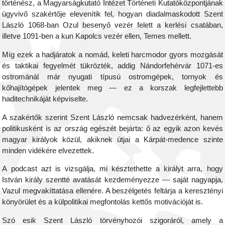
történész, a Magyarságkutató Intézet Történeti Kutatóközpontjának
ügyvivő szakértője elevenítik fel, hogyan diadalmaskodott Szent
László 1068-ban Ozul besenyő vezér felett a kerlési csatában,
illetve 1091-ben a kun Kapolcs vezér ellen, Temes mellett.
Míg ezek a hadjáratok a nomád, keleti harcmodor gyors mozgását
és taktikai fegyelmét tükrözték, addig Nándorfehérvár 1071-es
ostrománál már nyugati típusú ostromgépek, tornyok és
kőhajítógépek jelentek meg — ez a korszak legfejlettebb
haditechnikáját képviselte.
A szakértők szerint Szent László nemcsak hadvezérként, hanem
politikusként is az ország egészét bejárta: ő az egyik azon kevés
magyar királyok közül, akiknek útjai a Kárpát-medence szinte
minden vidékére elvezettek.
A podcast azt is vizsgálja, mi késztethette a királyt arra, hogy
István király szentté avatását kezdeményezze — saját nagyapja,
Vazul megvakíttatása ellenére. A beszélgetés feltárja a keresztényi
könyörület és a külpolitikai megfontolás kettős motivációját is.
Szó esik Szent László törvényhozói szigoráról, amely a