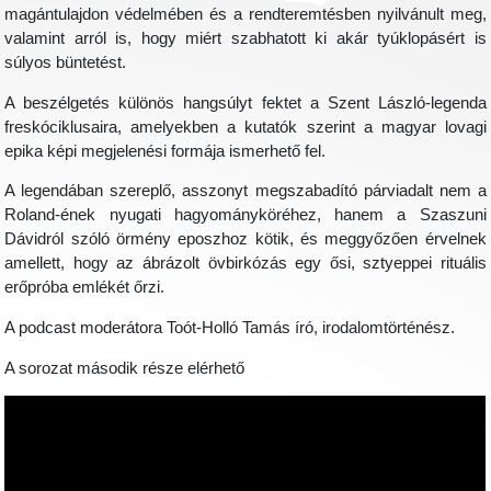
magántulajdon védelmében és a rendteremtésben nyilvánult meg,
valamint arról is, hogy miért szabhatott ki akár tyúklopásért is
súlyos büntetést.
A beszélgetés különös hangsúlyt fektet a Szent László-legenda
freskóciklusaira, amelyekben a kutatók szerint a magyar lovagi
epika képi megjelenési formája ismerhető fel.
A legendában szereplő, asszonyt megszabadító párviadalt nem a
Roland-ének nyugati hagyományköréhez, hanem a Szaszuni
Dávidról szóló örmény eposzhoz kötik, és meggyőzően érvelnek
amellett, hogy az ábrázolt övbirkózás egy ősi, sztyeppei rituális
erőpróba emlékét őrzi.
A podcast moderátora Toót-Holló Tamás író, irodalomtörténész.
A sorozat második része elérhető