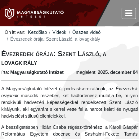
Ön itt van:
Kezdőlap
Videók
Összes videó
Évezredek órája: Szent László, a lovagkirály
Évezredek órája: Szent László, a
lovagkirály
írta:
Magyarságkutató Intézet
megjelent:
2025. december 04
A Magyarságkutató Intézet új podcastsorozatának, az
Évezredek
órájának
második részében, két hadtörténész mutatja be, milyen
rendkívüli hadvezéri képességekkel rendelkezett Szent László
királyunk, aki egyaránt sikerrel vette fel a harcot keleti és nyugati
hadviselési stílusú ellenfelekkel.
A beszélgetésben Hidán Csaba régész-történész, a Károli Gáspár
Református Egyetem docense és Sashalmi-Fekete Tamás