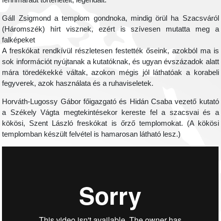
fennmaradt történeteit, legendáit.
Gáll Zsigmond a templom gondnoka, mindig örül ha Szacsváról
(Háromszék) hírt visznek, ezért is szívesen mutatta meg a
falképeket
A freskókat rendkívül részletesen festették őseink, azokból ma is
sok információt nyújtanak a kutatóknak, és ugyan évszázadok alatt
mára töredékekké váltak, azokon mégis jól láthatóak a korabeli
fegyverek, azok használata és a ruhaviseletek.
Horváth-Lugossy Gábor főigazgató és Hidán Csaba vezető kutató
a Székely Vágta megtekintésekor kereste fel a szacsvai és a
kökösi, Szent László freskókat is őrző templomokat. (A kökösi
templomban készült felvétel is hamarosan látható lesz.)