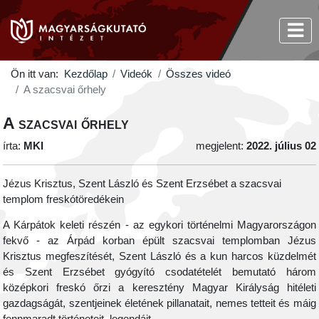
Ön itt van:
Kezdőlap
Videók
Összes videó
A szacsvai őrhely
A szacsvai őrhely
írta:
MKI
megjelent:
2022. július 02
Jézus Krisztus, Szent László és Szent Erzsébet a szacsvai
templom freskótöredékein
A Kárpátok keleti részén - az egykori történelmi Magyarországon
fekvő - az Árpád korban épült szacsvai templomban Jézus
Krisztus megfeszítését, Szent László és a kun harcos küzdelmét
és Szent Erzsébet gyógyító csodatételét bemutató három
középkori freskó őrzi a keresztény Magyar Királyság hitéleti
gazdagságát, szentjeinek életének pillanatait, nemes tetteit és máig