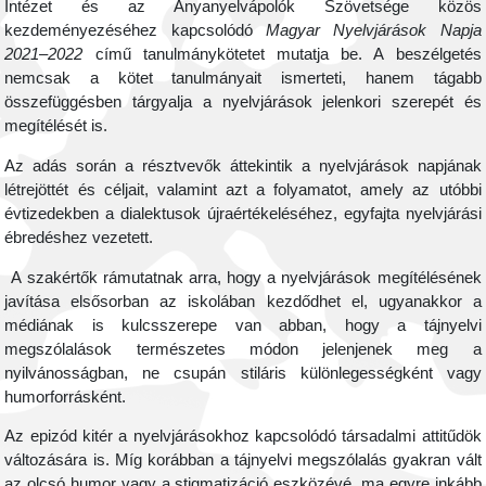
Intézet és az Anyanyelvápolók Szövetsége közös
kezdeményezéséhez kapcsolódó
Magyar Nyelvjárások Napja
2021–2022
című tanulmánykötetet mutatja be. A beszélgetés
nemcsak a kötet tanulmányait ismerteti, hanem tágabb
összefüggésben tárgyalja a nyelvjárások jelenkori szerepét és
megítélését is.
Az adás során a résztvevők áttekintik a nyelvjárások napjának
létrejöttét és céljait, valamint azt a folyamatot, amely az utóbbi
évtizedekben
a dialektusok újraértékeléséhez
,
egyfajta nyelvjárási
ébredéshez vezetett.
A s
zakértők
rámutatnak arra, hogy a nyelvjárások megítélésének
javítása elsősorban az iskolában kezdődhet el, ugyanakkor a
médiának is kulcsszerepe van abban, hogy a tájnyelvi
megszólalások természetes módon jelenjenek meg a
nyilvánosságban, ne csupán stiláris különlegességként vagy
humorforrásként.
Az epizód kitér a nyelvjárásokhoz kapcsolódó társadalmi attitűdök
változására is. Míg korábban a tájnyelvi megszólalás gyakran vált
a
z olcsó
humor vagy a stigmatizáció eszközévé, ma egyre inkább