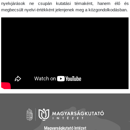
nyelvjárások ne csupán kutatási témaként, hanem élő és
megbecsült nyelvi értékként jelenjenek meg a közgondolkodásban.
Magyarságkutató Intézet