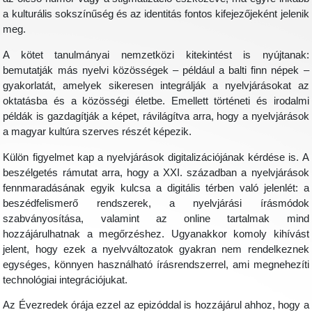
a kulturális sokszínűség és az identitás fontos kifejezőjeként jelenik
meg.
A kötet tanulmányai nemzetközi kitekintést is nyújtanak:
bemutatják más nyelvi közösségek – például a balti finn népek –
gyakorlatát, amelyek sikeresen integrálják a nyelvjárásokat az
oktatásba és a közösségi életbe. Emellett történeti és irodalmi
példák is gazdagítják a képet, rávilágítva arra, hogy a nyelvjárások
a magyar kultúra szerves részét képezik.
Külön figyelmet kap a nyelvjárások digitalizációjának kérdése is. A
beszélgetés rámutat arra, hogy a XXI. században a nyelvjárások
fennmaradásának egyik kulcsa a digitális térben való jelenlét: a
beszédfelismerő rendszerek, a nyelvjárási írásmódok
szabványosítása, valamint az online tartalmak mind
hozzájárulhatnak a megőrzéshez. Ugyanakkor komoly kihívást
jelent, hogy ezek a nyelvváltozatok gyakran nem rendelkeznek
egységes, könnyen használható írásrendszerrel, ami megnehezíti
technológiai integrációjukat.
Az Évezredek órája ezzel az epizóddal is hozzájárul ahhoz, hogy a