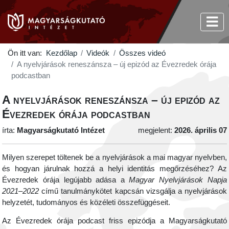
Ön itt van:
Kezdőlap
Videók
Összes videó
A nyelvjárások reneszánsza – új epizód az Évezredek órája
podcastban
A nyelvjárások reneszánsza – új epizód az
Évezredek órája podcastban
írta:
Magyarságkutató Intézet
megjelent:
2026. április 07
Milyen szerepet töltenek be a nyelvjárások a mai magyar nyelvben,
és hogyan járulnak hozzá a helyi identitás megőrzéséhez? Az
Évezredek órája legújabb adása a
Magyar Nyelvjárások Napja
2021–2022
című tanulmánykötet kapcsán vizsgálja a nyelvjárások
helyzetét, tudományos és közéleti összefüggéseit.
Az Évezredek órája podcast friss epizódja a Magyarságkutató