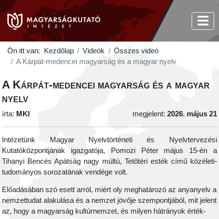
Ön itt van:
Kezdőlap
Videók
Összes videó
A Kárpát-medencei magyarság és a magyar nyelv
A Kárpát-medencei magyarság és a magyar
nyelv
írta:
MKI
megjelent:
2026. május 21
Intézetünk Magyar Nyelvtörténeti és Nyelvtervezési
Kutatóközpontjának igazgatója, Pomozi Péter május 15-én a
Tihanyi Bencés Apátság nagy múltú, Tetőtéri esték című közéleti-
tudományos sorozatának vendége volt.
Előadásában szó esett arról, miért oly meghatározó az anyanyelv a
nemzettudat alakulása és a nemzet jövője szempontjából, mit jelent
az, hogy a magyarság kultúrnemzet, és milyen hátrányok érték-