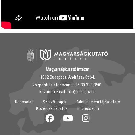
Magyarságkutató Intézet
1062 Budapest, Andrássy út 64.
központi telefonszám: ‭+36-30-313-3501
központi email: info@mki.gov.hu
Kapcsolat
Szerzői jogok
Adatkezelési tájékoztató
Közérdekű adatok
Impresszum