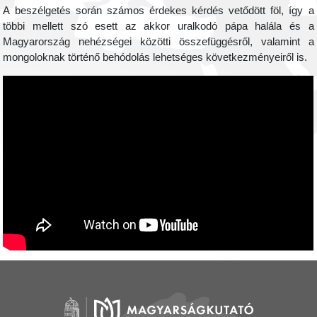
A beszélgetés során számos érdekes kérdés vetődött föl, így a
többi mellett szó esett az akkor uralkodó pápa halála és a
Magyarország nehézségei közötti összefüggésről, valamint a
mongoloknak történő behódolás lehetséges következményeiről is.