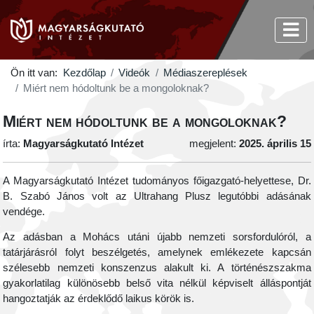
Ön itt van:
Kezdőlap
Videók
Médiaszereplések
Miért nem hódoltunk be a mongoloknak?
Miért nem hódoltunk be a mongoloknak?
írta:
Magyarságkutató Intézet
megjelent:
2025. április 15
A Magyarságkutató Intézet tudományos főigazgató-helyettese, Dr.
B. Szabó János volt az Ultrahang Plusz legutóbbi adásának
vendége.
Az adásban a Mohács utáni újabb nemzeti sorsfordulóról, a
tatárjárásról folyt beszélgetés, amelynek emlékezete kapcsán
szélesebb nemzeti konszenzus alakult ki. A történészszakma
gyakorlatilag különösebb belső vita nélkül képviselt álláspontját
hangoztatják az érdeklődő laikus körök is.