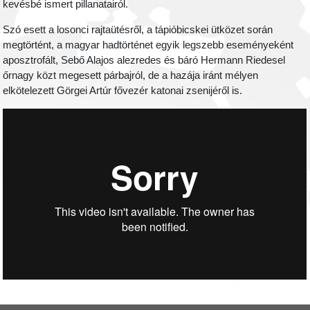
kevésbé ismert pillanatairól.
Szó esett a losonci rajtaütésről, a tápióbicskei ütközet során
megtörtént, a magyar hadtörténet egyik legszebb eseményeként
aposztrofált, Sebő Alajos alezredes és báró Hermann Riedesel
őrnagy közt megesett párbajról, de a hazája iránt mélyen
elkötelezett Görgei Artúr fővezér katonai zsenijéről is.