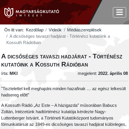
Ön itt van:
Kezdőlap
Videók
Médiaszereplések
A dicsőséges tavaszi hadjárat - Történész kutatóink a
Kossuth Rádióban
A dicsőséges tavaszi hadjárat - Történész
kutatóink a Kossuth Rádióban
írta:
MKI
megjelent:
2022. április 08
"Tisztelettel kell meghajolni minden hazafinak … az egész lelkesült
hadsereg előtt”
A Kossuth Rádió „Az Este – A házigazda” műsorában Babucs
Zoltán, Intézetünk hadtörténész kutatója kérdezte Nagy-
Luttenberger Istvánt, a Történeti Kutatóközpont tudományos
főmunkatársát az 1849-es dicsőséges tavaszi hadjárat különleges,