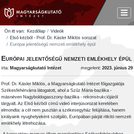
Ön itt van:
Kezdőlap
Videók
Első kézből - Prof. Dr. Kásler Miklós sorozat
Európai jelentőségű nemzeti emlékhely épül
Európai jelentőségű nemzeti emlékhely épül
írta:
Magyarságkutató Intézet
megjelent:
2023. június 29
Prof. Dr. Kásler Miklós, a Magyarságkutató Intézet főigazgatója
Székesfehérvárra látogatott, ahol a Szűz Mária-bazilika -
másnéven Nagyboldogasszony-bazilika - rekonstrukciójáról
tárgyalt. Az Első kézből című videó interjúsorozat keretében
elmondta: a cél nem pusztán a székesegyház felújítása, hanem
királyaink nyughelyeként szolgáló, Európában párját ritkító nemzeti
emlékhely létrehozása.