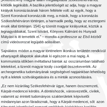
„A keresztény magyar állam megalapítása Székesfehérvárhoz
kötődik leginkább. A bazilika jelentőségét az adja, hogy a magyar
királyok koronázásának három feltétele volt: az egyik, hogy a
Szent Koronával koronázzák meg, a másik, hogy a koronázás
Székesfehérváron történjen, a harmadik pedig, hogy az esztergomi
érsek által történjen. 1541-ig tizenöt magyar királyunkat, köztük a
legnagyobbakat, Szent Istvánt, Könyves Kálmánt és Hunyadi
Mátyást is itt temették el.” – mondta a professzor az
Első kézből
című videósorozat legújabb adásában.
Sajnálatos módon a magyar történelem ikonikus területén rendkívül
elhanyagolt állapotok alakultak ki egészen a mai napig. A
kommunista időkben méltatlanul bántak az osszáriumban található
leletekkel, a tizenöt magyar király csontjait összekeverték. Az
archeogenetika tudományának segítségével napjainkban lehetőség
nyílt a leletek szétválogatására és a minták azonosítására.
„Ez nem kizárólag Székesfehérvár ügye, hanem össznemzeti,
Kárpát-medencei kérdés. A döntéshozók, városvezetők, civilek,
valamint az érintett tudományos szakterületek képviselői
mindannyian azon fáradoznak, hogy a Kárpát-medencei, sőt azon
túlmutató jelentőségű nemzeti emlékhely kialakításra kerüljön –