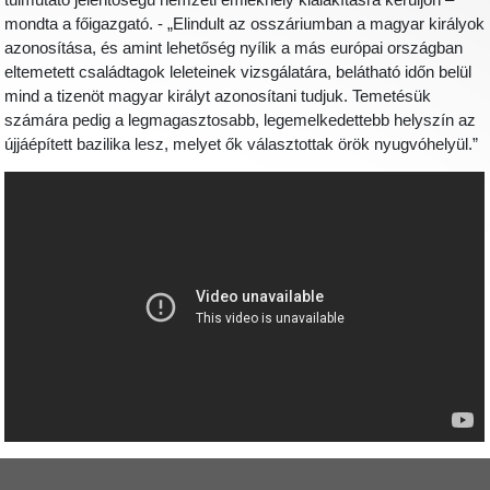
mondta a főigazgató. - „Elindult az osszáriumban a magyar királyok
azonosítása, és amint lehetőség nyílik a más európai országban
eltemetett családtagok leleteinek vizsgálatára, belátható időn belül
mind a tizenöt magyar királyt azonosítani tudjuk. Temetésük
számára pedig a legmagasztosabb, legemelkedettebb helyszín az
újjáépített bazilika lesz, melyet ők választottak örök nyugvóhelyül.”