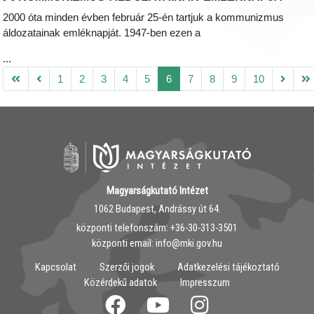
2000 óta minden évben február 25-én tartjuk a kommunizmus
áldozatainak emléknapját. 1947-ben ezen a
...
1
2
3
4
5
6
7
8
9
10
Magyarságkutató Intézet
1062 Budapest, Andrássy út 64.
központi telefonszám: ‭+36-30-313-3501
központi email: info@mki.gov.hu
Kapcsolat
Szerzői jogok
Adatkezelési tájékoztató
Közérdekű adatok
Impresszum