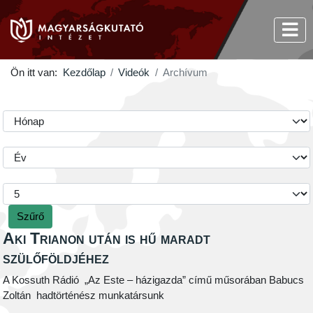
Ön itt van:
Kezdőlap
Videók
Archívum
Szűrő
Aki Trianon után is hű maradt
szülőföldjéhez
A Kossuth Rádió „Az Este – házigazda” című műsorában Babucs
Zoltán hadtörténész munkatársunk