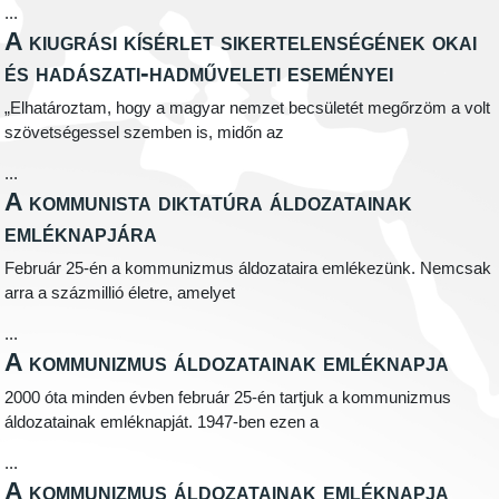
...
A kiugrási kísérlet sikertelenségének okai
és hadászati-hadműveleti eseményei
„Elhatároztam, hogy a magyar nemzet becsületét megőrzöm a volt
szövetségessel szemben is, midőn az
...
A kommunista diktatúra áldozatainak
emléknapjára
Február 25-én a kommunizmus áldozataira emlékezünk. Nemcsak
arra a százmillió életre, amelyet
...
A kommunizmus áldozatainak emléknapja
2000 óta minden évben február 25-én tartjuk a kommunizmus
áldozatainak emléknapját. 1947-ben ezen a
...
A kommunizmus áldozatainak emléknapja