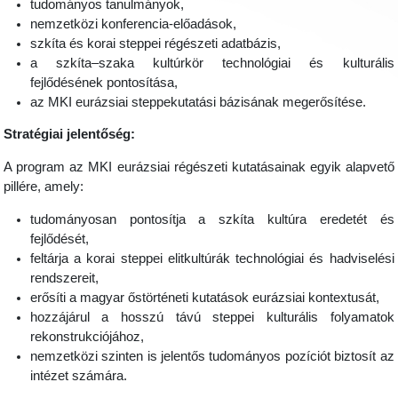
tudományos tanulmányok,
nemzetközi konferencia-előadások,
szkíta és korai steppei régészeti adatbázis,
a szkíta–szaka kultúrkör technológiai és kulturális
fejlődésének pontosítása,
az MKI eurázsiai steppekutatási bázisának megerősítése.
Stratégiai jelentőség:
A program az MKI eurázsiai régészeti kutatásainak egyik alapvető
pillére, amely:
tudományosan pontosítja a szkíta kultúra eredetét és
fejlődését,
feltárja a korai steppei elitkultúrák technológiai és hadviselési
rendszereit,
erősíti a magyar őstörténeti kutatások eurázsiai kontextusát,
hozzájárul a hosszú távú steppei kulturális folyamatok
rekonstrukciójához,
nemzetközi szinten is jelentős tudományos pozíciót biztosít az
intézet számára.