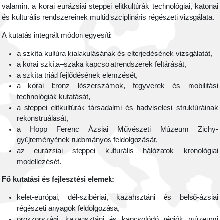
valamint a korai eurázsiai steppei elitkultúrák technológiai, katonai
és kulturális rendszereinek multidiszciplináris régészeti vizsgálata.
A kutatás integrált módon egyesíti:
a szkíta kultúra kialakulásának és elterjedésének vizsgálatát,
a korai szkíta–szaka kapcsolatrendszerek feltárását,
a szkíta triád fejlődésének elemzését,
a korai bronz lószerszámok, fegyverek és mobilitási
technológiák kutatását,
a steppei elitkultúrák társadalmi és hadviselési struktúráinak
rekonstruálását,
a Hopp Ferenc Ázsiai Művészeti Múzeum Zichy-
gyűjteményének tudományos feldolgozását,
az eurázsiai steppei kulturális hálózatok kronológiai
modellezését.
Fő kutatási és fejlesztési elemek:
kelet-európai, dél-szibériai, kazahsztáni és belső-ázsiai
régészeti anyagok feldolgozása,
oroszországi, kazahsztáni és kapcsolódó régiók múzeumi