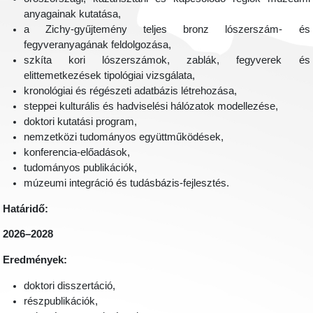
anyagainak kutatása,
a Zichy-gyűjtemény teljes bronz lószerszám- és
fegyveranyagának feldolgozása,
szkíta kori lószerszámok, zablák, fegyverek és
elittemetkezések tipológiai vizsgálata,
kronológiai és régészeti adatbázis létrehozása,
steppei kulturális és hadviselési hálózatok modellezése,
doktori kutatási program,
nemzetközi tudományos együttműködések,
konferencia-előadások,
tudományos publikációk,
múzeumi integráció és tudásbázis-fejlesztés.
Határidő:
2026–2028
Eredmények:
doktori disszertáció,
részpublikációk,