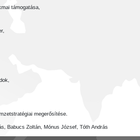
kmai támogatása,
r,
dok,
zetstratégiai megerősítése.
s, Babucs Zoltán, Mónus József, Tóth András