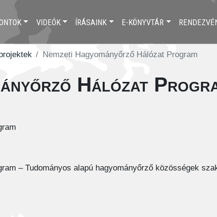
ONTOK
VIDEÓK
ÍRÁSAINK
E-KÖNYVTÁR
RENDEZVÉ
 projektek
Nemzeti Hagyományőrző Hálózat Program
mányőrző Hálózat Progr
gram
gram – Tudományos alapú hagyományőrző közösségek szak