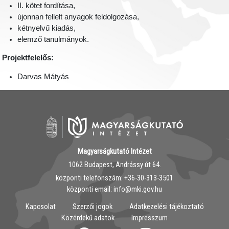
II. kötet fordítása,
újonnan fellelt anyagok feldolgozása,
kétnyelvű kiadás,
elemző tanulmányok.
Projektfelelős:
Darvas Mátyás
Magyarságkutató Intézet
1062 Budapest, Andrássy út 64.
központi telefonszám: ‭+36-30-313-3501
központi email: info@mki.gov.hu
Kapcsolat
Szerzői jogok
Adatkezelési tájékoztató
Közérdekű adatok
Impresszum