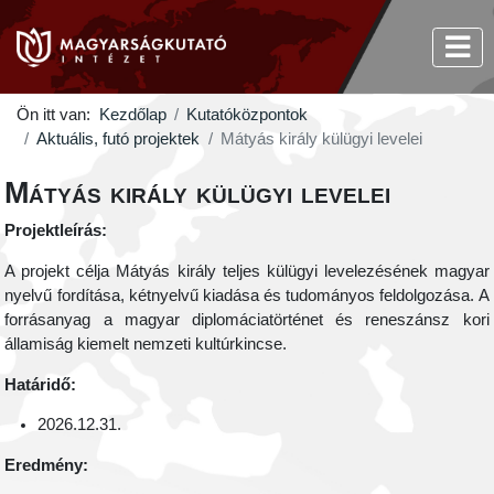
Ön itt van:
Kezdőlap
Kutatóközpontok
Aktuális, futó projektek
Mátyás király külügyi levelei
Mátyás király külügyi levelei
Projektleírás:
A projekt célja Mátyás király teljes külügyi levelezésének magyar
nyelvű fordítása, kétnyelvű kiadása és tudományos feldolgozása. A
forrásanyag a magyar diplomáciatörténet és reneszánsz kori
államiság kiemelt nemzeti kultúrkincse.
Határidő:
2026.12.31.
Eredmény: