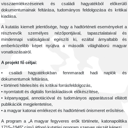
visszaemlékezéseinek és családi hagyatékból előkerülő
dokumentumainak feltárása, tudományos feldolgozása és kritikai
kiadása.
A kutatás kiemelt jelentősége, hogy a hadtörténeti eseményeket a
résztvevők személyes nézőpontjával, tapasztalataival és
mindennapi valóságával egészíti ki, ezáltal árnyaltabb és
emberközelibb képet nyújtva a második világháború magyar
vonatkozásairól.
A projekt fő céljai:
• családi hagyatékokban fennmaradt hadi naplók és
dokumentumok feltárása,
• történeti hitelesítés és kritikai forrásfeldolgozás,
• nyomtatott és digitális forráskiadások előkészítése,
• képanyaggal, annotációval és tudományos apparátussal ellátott
publikációk megjelentetése,
• a magyar katonai emlékezet és hadtörténeti önismeret erősítése.
A program a „A magyar fegyveres erők története, katonapolitika
1715–1945”
című átfogó kutatási program szerves részét képezi.