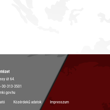
ntézet
sy út 64.
36-30-313-3501
mki.gov.hu
ató
Közérdekű adatok
Impresszum