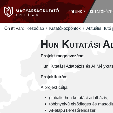
RÓLUNK
KUTATÓKÖZP
Ön itt van:
Kezdőlap
Kutatóközpontok
Aktuális, futó
Hun Kutatási A
Projekt megnevezése:
Hun Kutatási Adatbázis és AI Mélykuta
Projektleírás:
A projekt célja:
globális hun kutatási adatbázis,
többnyelvű elsődleges és másodl
AI-alapú keresőrendszer,