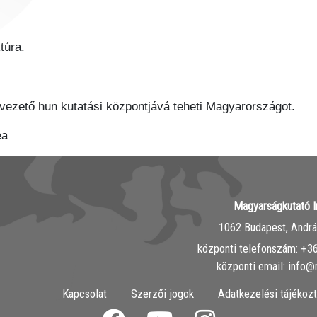
túra.
vezető hun kutatási központjává teheti Magyarországot.
ea
Magyarságkutató I
1062 Budapest, András
központi telefonszám: ‭+
központi email: info@
Kapcsolat
Szerzői jogok
Adatkezelési tájékozt