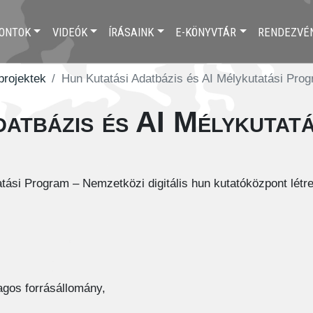
ONTOK
VIDEÓK
ÍRÁSAINK
E-KÖNYVTÁR
RENDEZVÉ
 projektek
Hun Kutatási Adatbázis és AI Mélykutatási Pro
datbázis és AI Mélykutat
tási Program – Nemzetközi digitális hun kutatóközpont lét
agos forrásállomány,