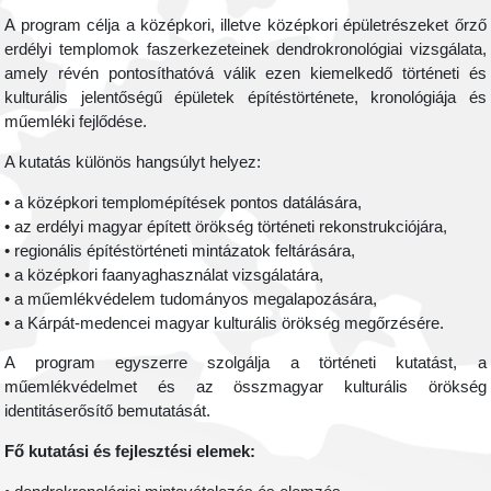
A program célja a középkori, illetve középkori épületrészeket őrző
erdélyi templomok faszerkezeteinek dendrokronológiai vizsgálata,
amely révén pontosíthatóvá válik ezen kiemelkedő történeti és
kulturális jelentőségű épületek építéstörténete, kronológiája és
műemléki fejlődése.
A kutatás különös hangsúlyt helyez:
• a középkori templomépítések pontos datálására,
• az erdélyi magyar épített örökség történeti rekonstrukciójára,
• regionális építéstörténeti mintázatok feltárására,
• a középkori faanyaghasználat vizsgálatára,
• a műemlékvédelem tudományos megalapozására,
• a Kárpát-medencei magyar kulturális örökség megőrzésére.
A program egyszerre szolgálja a történeti kutatást, a
műemlékvédelmet és az összmagyar kulturális örökség
identitáserősítő bemutatását.
Fő kutatási és fejlesztési elemek: