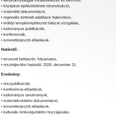
• dendrokronológiai mintavételezés és elemzés,
• középkori építéstörténeti rekonstrukció,
• műemléki dokumentáció,
• regionális történeti adatbázis fejlesztése,
• erdélyi templomépítészeti hálózat vizsgálata,
• tudományos publikációk,
• konferenciák,
• ismeretterjesztő előadások.
Határidő:
• tervezett befejezés: folyamatos,
• részteljesítési határidő: 2026. december 31.
Eredmény:
• részpublikációk,
• konferencia-előadások,
• tudományos tanulmányok,
• műemlékvédelmi dokumentáció,
• ismeretterjesztő előadások,
• kulturális örökségvédelmi hozzájárulás.