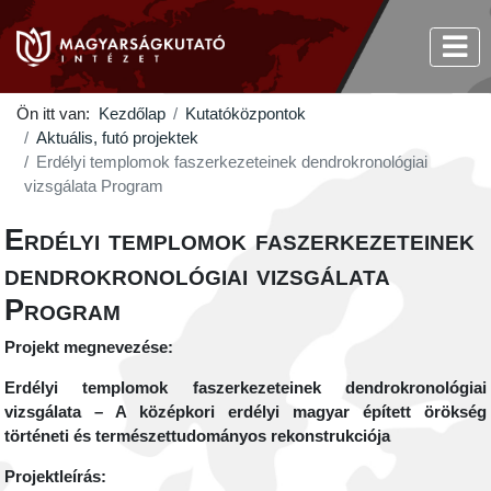
Ön itt van:
Kezdőlap
Kutatóközpontok
Aktuális, futó projektek
Erdélyi templomok faszerkezeteinek dendrokronológiai
vizsgálata Program
Erdélyi templomok faszerkezeteinek
dendrokronológiai vizsgálata
Program
Projekt megnevezése:
Erdélyi templomok faszerkezeteinek dendrokronológiai
vizsgálata – A középkori erdélyi magyar épített örökség
történeti és természettudományos rekonstrukciója
Projektleírás: