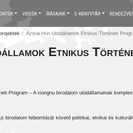
ONTOK
VIDEÓK
ÍRÁSAINK
E-KÖNYVTÁR
RENDEZVÉ
 projektek
Ázsiai Hun Utódállamok Etnikus Történeti Prog
dállamok Etnikus Történ
eti Program – A xiongnu birodalom utódállamainak komplex t
 birodalom felbomlását követő politikai, etnikai és kulturál