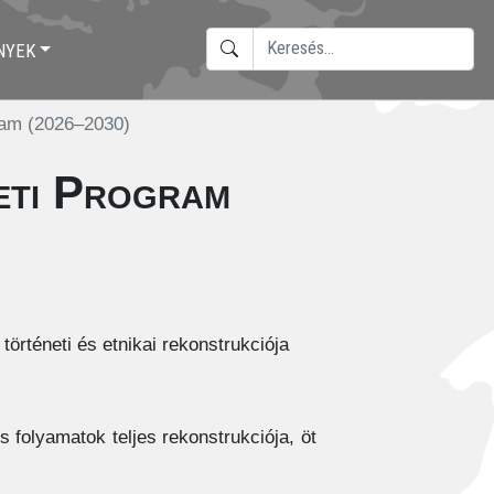
KERESÉS
NYEK
TYPE 2 OR MORE CHARACTERS F
ram (2026–2030)
eti Program
örténeti és etnikai rekonstrukciója
is folyamatok teljes rekonstrukciója, öt