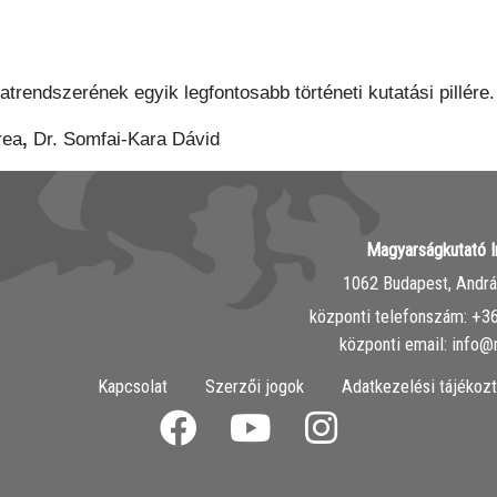
trendszerének egyik legfontosabb történeti kutatási pillére.
rea
,
Dr. Somfai-Kara Dávid
Magyarságkutató I
1062 Budapest, András
központi telefonszám: ‭+
központi email: info@
Kapcsolat
Szerzői jogok
Adatkezelési tájékozt