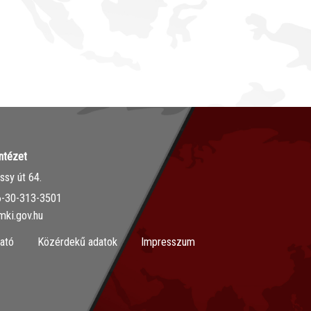
ntézet
sy út 64.
36-30-313-3501
mki.gov.hu
ató
Közérdekű adatok
Impresszum