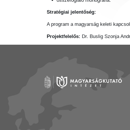
összefoglaló monográfia.
Stratégiai jelentőség:
A program a magyarság keleti kapcsola
Projektfelelős:
Dr. Buslig Szonja And