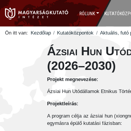
RÓLUNK
KUTATÓKÖZP
Ön itt van:
Kezdőlap
Kutatóközpontok
Aktuális, futó
Ázsiai Hun Utó
(2026–2030)
Projekt megnevezése:
Ázsiai Hun Utódállamok Etnikus Történ
Projektleírás:
A program célja az ázsiai hun (xiongnu)
egymásra épülő kutatási fázisban: