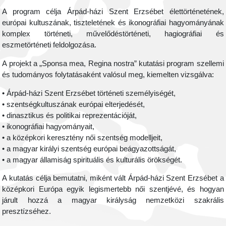
A program célja Árpád-házi Szent Erzsébet élettörténetének,
európai kultuszának, tiszteletének és ikonográfiai hagyományának
komplex történeti, művelődéstörténeti, hagiográfiai és
eszmetörténeti feldolgozása.
A projekt a „Sponsa mea, Regina nostra” kutatási program szellemi
és tudományos folytatásaként valósul meg, kiemelten vizsgálva:
• Árpád-házi Szent Erzsébet történeti személyiségét,
• szentségkultuszának európai elterjedését,
• dinasztikus és politikai reprezentációját,
• ikonográfiai hagyományait,
• a középkori keresztény női szentség modelljeit,
• a magyar királyi szentség európai beágyazottságát,
• a magyar államiság spirituális és kulturális örökségét.
A kutatás célja bemutatni, miként vált Árpád-házi Szent Erzsébet a
középkori Európa egyik legismertebb női szentjévé, és hogyan
járult hozzá a magyar királyság nemzetközi szakrális
presztízséhez.