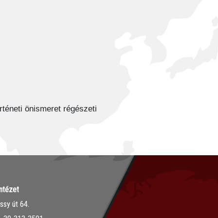
téneti önismeret régészeti
ntézet
sy út 64.