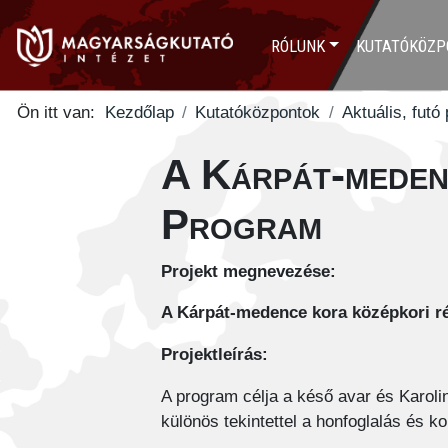
RÓLUNK
KUTATÓKÖZP
Ön itt van:
Kezdőlap
Kutatóközpontok
Aktuális, futó
A Kárpát-medenc
Program
Projekt megnevezése:
A Kárpát-medence kora középkori ré
Projektleírás:
A program célja a késő avar és Karolin
különös tekintettel a honfoglalás és k