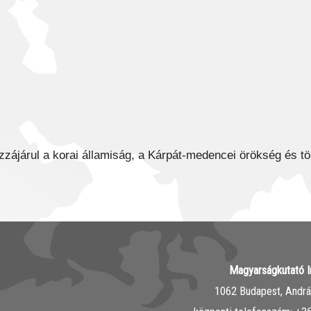
ájárul a korai államiság, a Kárpát-medencei örökség és tör
Magyarságkutató I
1062 Budapest, András