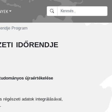
KERESÉS
NYEK
TYPE 2 OR MORE CHARACTERS F
rendje Program
eti időrendje
ttudományos újraértékelése
s régészeti adatok integrálásával,
.