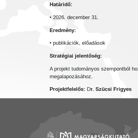
Határidő:
• 2026. december 31.
Eredmény:
• publikációk, előadások
Stratégiai jelentőség:
A projekt tudományos szempontból hozz
megalapozásához.
Projektfelelős:
D
r. Szücsi Frigyes