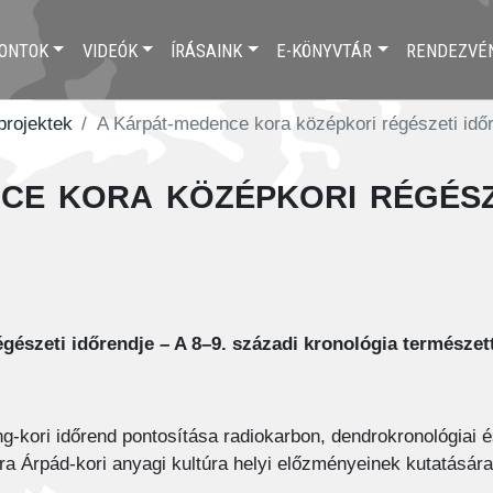
ONTOK
VIDEÓK
ÍRÁSAINK
E-KÖNYVTÁR
RENDEZVÉ
 projektek
A Kárpát-medence kora középkori régészeti idő
e kora középkori régész
gészeti időrendje – A 8–9. századi kronológia természe
g-kori időrend pontosítása radiokarbon, dendrokronológiai é
ora Árpád-kori anyagi kultúra helyi előzményeinek kutatására