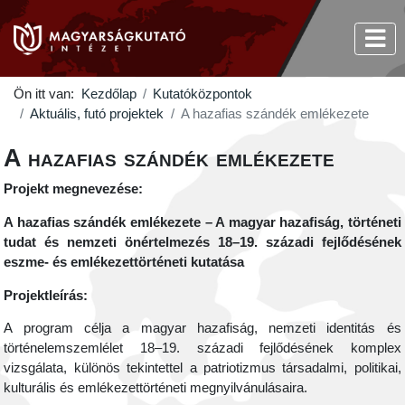
Ön itt van:
Kezdőlap
Kutatóközpontok
Aktuális, futó projektek
A hazafias szándék emlékezete
A hazafias szándék emlékezete
Projekt megnevezése:
A hazafias szándék emlékezete – A magyar hazafiság, történeti
tudat és nemzeti önértelmezés 18–19. századi fejlődésének
eszme- és emlékezettörténeti kutatása
Projektleírás:
A program célja a magyar hazafiság, nemzeti identitás és
történelemszemlélet 18–19. századi fejlődésének komplex
vizsgálata, különös tekintettel a patriotizmus társadalmi, politikai,
kulturális és emlékezettörténeti megnyilvánulásaira.