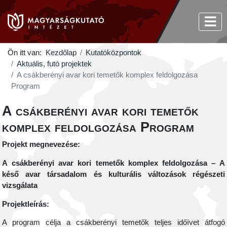
Ön itt van:
Kezdőlap
Kutatóközpontok
Aktuális, futó projektek
A csákberényi avar kori temetők komplex feldolgozása
Program
A csákberényi avar kori temetők
komplex feldolgozása Program
Projekt megnevezése:
A csákberényi avar kori temetők komplex feldolgozása – A
késő avar társadalom és kulturális változások régészeti
vizsgálata
Projektleírás:
A program célja a csákberényi temetők teljes időívet átfogó